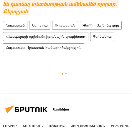
են դառնալ տնտեսության ամենամեծ ոլորտը. 
Քերոբյան
Հայաստան
Ներդրում
Ռուսաստան
ԳեոՊրոՄայնինգ գոլդ
«Զանգեզուրի պղնձամոլիբդենային կոմբինատ»
Գերմանիա
Հայաստան–Վրաստան համագործակցություն
Արմենիա
ԼՈՒՐԵՐ
ՀԱՅԱՍՏԱՆ
ԱՇԽԱՐՀ
ՎԵՐԼՈՒԾՈՒԹՅՈՒՆ
ԻՆՖՈԳՐԱՖ