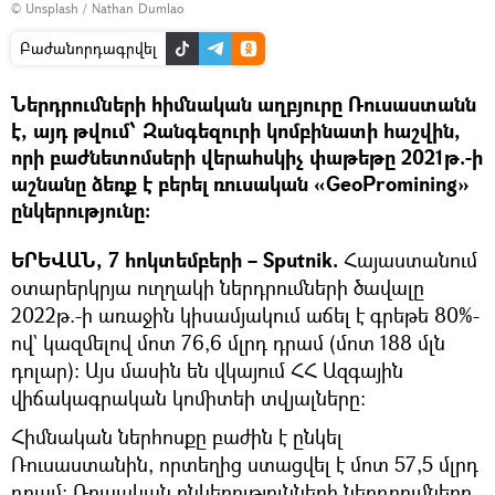
©
Unsplash
/
Nathan Dumlao
Բաժանորդագրվել
Ներդրումների հիմնական աղբյուրը Ռուսաստանն
է, այդ թվում՝ Զանգեզուրի կոմբինատի հաշվին,
որի բաժնետոմսերի վերահսկիչ փաթեթը 2021թ.-ի
աշնանը ձեռք է բերել ռուսական «GeoPromining»
ընկերությունը։
ԵՐԵՎԱՆ, 7 հոկտեմբերի – Sputnik.
Հայաստանում
օտարերկրյա ուղղակի ներդրումների ծավալը
2022թ.-ի առաջին կիսամյակում աճել է գրեթե 80%-
ով` կազմելով մոտ 76,6 մլրդ դրամ (մոտ 188 մլն
դոլար): Այս մասին են վկայում ՀՀ Ազգային
վիճակագրական կոմիտեի տվյալները։
Հիմնական ներհոսքը բաժին է ընկել
Ռուսաստանին, որտեղից ստացվել է մոտ 57,5 մլրդ
դրամ։ Ռուսական ընկերությունների ներդրումները