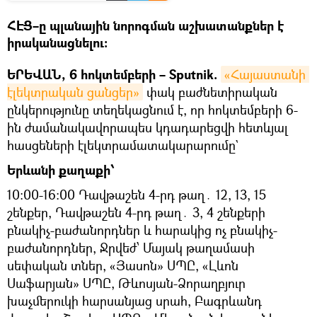
ՀԷՑ–ը պլանային նորոգման աշխատանքներ է
իրականացնելու։
ԵՐԵՎԱՆ, 6 հոկտեմբերի – Sputnik.
«Հայաստանի 
էլեկտրական ցանցեր»
փակ բաժնետիրական
ընկերությունը տեղեկացնում է, որ հոկտեմբերի 6-
ին ժամանակավորապես կդադարեցվի հետևյալ
հասցեների էլեկտրամատակարարումը`
Երևանի քաղաքի՝
10:00-16:00 Դավթաշեն 4-րդ թաղ․ 12, 13, 15
շենքեր, Դավթաշեն 4-րդ թաղ․ 3, 4 շենքերի
բնակիչ-բաժանորդներ և հարակից ոչ բնակիչ-
բաժանորդներ, Ջրվեժ՝ Մայակ թաղամասի
սեփական տներ, «Յասոն» ՍՊԸ, «Լևոն
Սաֆարյան» ՍՊԸ, Թևոսյան-Ձորաղբյուր
խաչմերուկի հարսանյաց սրահ, Բագրևանդ