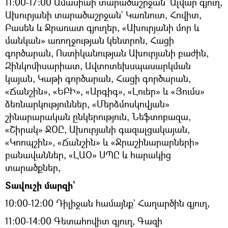
11:00-17:00 Ամասիաի տարածաշրջան՝ Ալվար գյուղ,
Ախուրյանի տարածաշրջան` Կառնուտ, Հովիտ,
Բասեն և Ջրառատ գյուղեր, «Ախուրյանի մոր և
մանկան» առողջության կենտրոն, Հացի
գործարան, Ոստիկանության Ախուրյանի բաժին,
Զինկոմիսարիատ, Ավտոտեխսպասարկման
կայան, Կաթի գործարան, Հացի գործարան,
«Ճանշին», «ԵԲԻ», «Արգիգ», «Լուեր» և «Յումս»
ձեռնարկություններ, «Մերձմոսկովյան»
շինարարական ընկերություն, Նեֆտոբազա,
«Շիրակ» ՋՕԸ, Ախուրյանի գազալցակայան,
«Կոոպշին», «Ճանշին» և «Ջրաշինարարների»
բանավաններ, «ԼԱՕ» ՍՊԸ և հարակից
տարածքներ,
Տավուշի մարզի`
10:00-12:00 Դիլիջան համայնք` Հաղարծին գյուղ,
11:00-14:00 Գետահովիտ գյուղ, Գազի