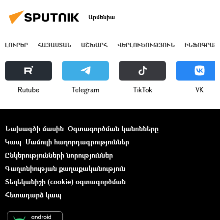
Արմենիա
ԼՈՒՐԵՐ
ՀԱՅԱՍՏԱՆ
ԱՇԽԱՐՀ
ՎԵՐԼՈՒԾՈՒԹՅՈՒՆ
ԻՆՖՈԳՐԱՖ
Rutube
Telegram
ТikТоk
VK
Նախագծի մասին
Օգտագործման կանոնները
Կապ
Մամուլի հաղորդագրություններ
Ընկերությունների նորություններ
Գաղտնիության քաղաքականություն
Տեղեկանիշի (cookie) օգտագործման
Հետադարձ կապ