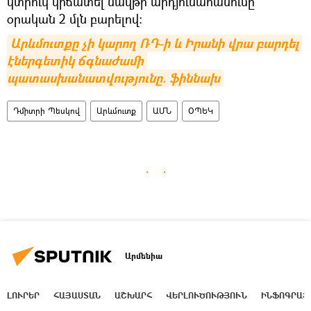
կտրուկ կրճատել նավթի արդյունահանումը
օրական 2 մլն բարելով։
Արևմուտքը չի կարող ՌԴ-ի և Իրանի վրա բարդել 
էներգետիկ ճգնաժամի 
պատասխանատվությունը. ֆիննախ
Դմիտրի Պեսկով
Արևմուտք
ԱՄՆ
ՕՊԵԿ
Արմենիա
ԼՈՒՐԵՐ
ՀԱՅԱՍՏԱՆ
ԱՇԽԱՐՀ
ՎԵՐԼՈՒԾՈՒԹՅՈՒՆ
ԻՆՖՈԳՐԱՖ