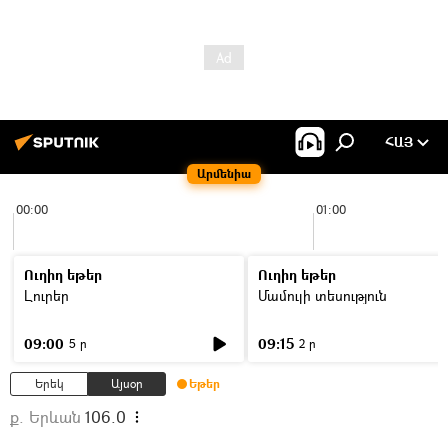
ՀԱՅ
Արմենիա
00:00
01:00
Ուղիղ եթեր
Ուղիղ եթեր
Լուրեր
Մամուլի տեսություն
09:00
09:15
5 ր
2 ր
Երեկ
Այսօր
Եթեր
ք. Երևան
106.0