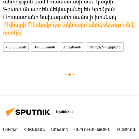
պետության կամ Ռուսաստանի մաս կազմի։
Գրառումն արդեն մեկնաբանել են Կրեմլում։
Ռուսաստանի նախագահի մամուլի խոսնակ
Դմիտրի Պեսկովը դա ակնհայտ անհեթեթություն է 
որակել
։
Հայաստան
Ռուսաստան
Ադրբեջան
Սերգեյ Կոպիրկին
Արմենիա
ԼՈՒՐԵՐ
ՀԱՅԱՍՏԱՆ
ԱՇԽԱՐՀ
ՎԵՐԼՈՒԾՈՒԹՅՈՒՆ
ԻՆՖՈԳՐԱՖ