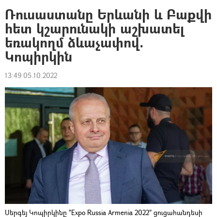
Ռուսաստանը Երևանի և Բաքվի
հետ կշարունակի աշխատել
եռակողմ ձևաչափով.
Կոպիրկին
13:49 05.10.2022
Սերգեյ Կոպիրկինը "Expo Russia Armenia 2022" ցուցահանդեսի