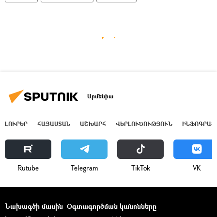
Արմենիա
ԼՈՒՐԵՐ
ՀԱՅԱՍՏԱՆ
ԱՇԽԱՐՀ
ՎԵՐԼՈՒԾՈՒԹՅՈՒՆ
ԻՆՖՈԳՐԱՖ
Rutube
Telegram
ТikТоk
VK
Նախագծի մասին
Օգտագործման կանոնները