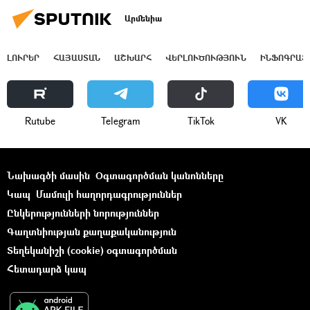
Արմենիա
ԼՈՒՐԵՐ
ՀԱՅԱՍՏԱՆ
ԱՇԽԱՐՀ
ՎԵՐԼՈՒԾՈՒԹՅՈՒՆ
ԻՆՖՈԳՐԱՖ
Rutube
Telegram
ТikТоk
VK
Նախագծի մասին
Օգտագործման կանոնները
Կապ
Մամուլի հաղորդագրություններ
Ընկերությունների նորություններ
Գաղտնիության քաղաքականություն
Տեղեկանիշի (cookie) օգտագործման
Հետադարձ կապ