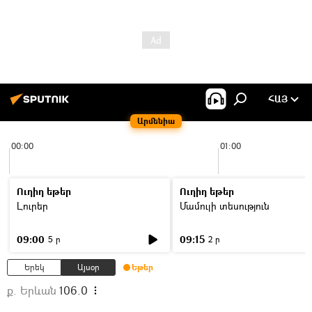
ՀԱՅ
Արմենիա
00:00
01:00
Ուղիղ եթեր
Ուղիղ եթեր
Լուրեր
Մամուլի տեսություն
09:00
09:15
5 ր
2 ր
Երեկ
Այսօր
Եթեր
ք. Երևան
106.0