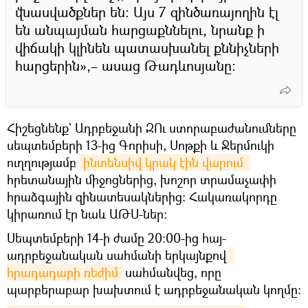
վնասվածքներ են։ Այս 7 զինծառայողին էլ
են անպայման հարցաքննելու, նրանք ի
վիճակի կլինեն պատասխանել քննիչների
հարցերին»,– ասաց Թադևոսյանը։
Հիշեցնենք` Ադրբեջանի ԶՈւ ստորաբաժանումները
սեպտեմբերի 13-ից Գորիսի, Սոթքի և Ջերմուկի
ուղղությամբ
ինտենսիվ կրակ էին վարում 
հրետանային միջոցներից, խոշոր տրամաչափի
հրաձգային զինատեսակներից։ Հակառակորդը
կիրառում էր նաև ԱԹՍ-ներ:
Սեպտեմբերի 14-ի ժամը 20։00-ից հայ-
ադրբեջանական սահմանի երկայնքով
հրադադարի ռեժիմ
սահմանվեց, որը
պարբերաբար խախտում է ադրբեջանական կողմը։