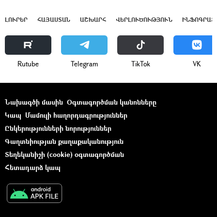
ԼՈՒՐԵՐ
ՀԱՅԱՍՏԱՆ
ԱՇԽԱՐՀ
ՎԵՐԼՈՒԾՈՒԹՅՈՒՆ
ԻՆՖՈԳՐԱՖ
Rutube
Telegram
ТikТоk
VK
Նախագծի մասին
Օգտագործման կանոնները
Կապ
Մամուլի հաղորդագրություններ
Ընկերությունների նորություններ
Գաղտնիության քաղաքականություն
Տեղեկանիշի (cookie) օգտագործման
Հետադարձ կապ