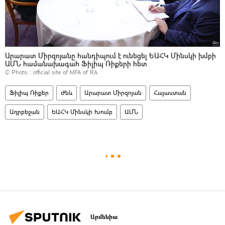
Արարատ Միրզոյանը հանդիպում է ունեցել ԵԱՀԿ Մինսկի խմբի
ԱՄՆ համանախագահ Ֆիլիպ Ռիքերի հետ
© Photo :
official site of MFA of RA
Ֆիլիպ Ռիքեր
Ժնև
Արարատ Միրզոյան
Հայաստան
Ադրբեջան
ԵԱՀԿ Մինսկի Խումբ
ԱՄՆ
Արմենիա