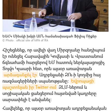
ԵԱՀԿ Մինսկի խմբի ԱՄՆ համանախագահ Ֆիլիպ Ռիքեր
© Photo :
official site of MFA of RA
Հիշեցնենք, որ ավելի վաղ Միրզոյանը հանդիպում
էր ունեցել Հարավային Կովկասի և Վրաստանում
ճգնաժամի հարցերով ԵՄ հատուկ ներկայացուցիչ
Տոյվո Կլաարի հետ, որն այսօր առավոտյան
արձագանքել էր
Ադրբեջանի ԶՈւ-ի կողմից հայ
ռազմագերիների սպանությանը:
Եվրոպացի 
պաշտոնյան իր Twitter-ում
ԶԼՄ-ներում և
սոցիալական ցանցերում հայտնված կադրերը
սարսափելի է անվանել։
Հավելենք, որ այսօր առավոտյան ադրբեջանական