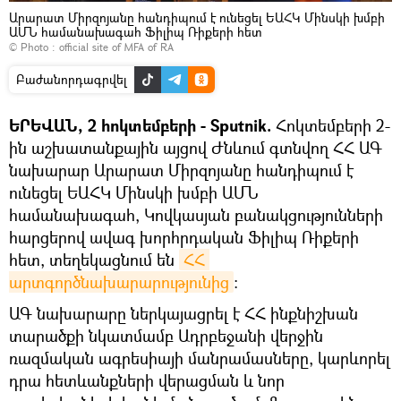
Արարատ Միրզոյանը հանդիպում է ունեցել ԵԱՀԿ Մինսկի խմբի
ԱՄՆ համանախագահ Ֆիլիպ Ռիքերի հետ
© Photo :
official site of MFA of RA
Բաժանորդագրվել
ԵՐԵՎԱՆ, 2 հոկտեմբերի - Sputnik.
Հոկտեմբերի 2-
ին աշխատանքային այցով Ժնևում գտնվող ՀՀ ԱԳ
նախարար Արարատ Միրզոյանը հանդիպում է
ունեցել ԵԱՀԿ Մինսկի խմբի ԱՄՆ
համանախագահ, Կովկասյան բանակցությունների
հարցերով ավագ խորհրդական Ֆիլիպ Ռիքերի
հետ, տեղեկացնում են
ՀՀ 
արտգործնախարարությունից
։
ԱԳ նախարարը ներկայացրել է ՀՀ ինքնիշխան
տարածքի նկատմամբ Ադրբեջանի վերջին
ռազմական ագրեսիայի մանրամասները, կարևորել
դրա հետևանքների վերացման և նոր