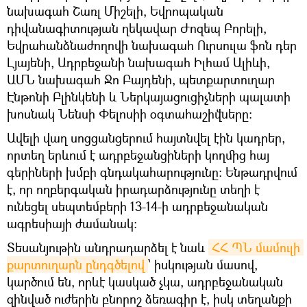
նախագահ Շառլ Միշելի, Եվրոպական
դիվանագիտության ղեկավար Ժոզեպ Բորելի,
Եվրահանձնաժողովի նախագահ Ուրսուլա ֆոն դեր
Լյայենի, Ադրբեջանի նախագահ Իլհամ Ալիևի,
ԱՄՆ նախագահ Ջո Բայդենի, պետքարտուղար
Էնթոնի Բլինկենի և Ներկայացուցիչների պալատի
խոսնակ Նենսի Փելոսիի օգտահաշիվները:
Ավելի վաղ սոցցանցերում հայտնվել էին կադրեր,
որտեղ երևում է ադրբեջանցիների կողմից հայ
գերիների խմբի գնդակահարությունը։ Ենթադրվում
է, որ ողբերգական իրադարձությունը տեղի է
ունեցել սեպտեմբերի 13-14-ի ադրբեջանական
ագրեսիայի ժամանակ։
Տեսանյութին անդրադարձել է նաև
ՀՀ ՊՆ մամուլի 
քարտուղարն ընդգծելով
՝ իսկության մասով,
կարծում են, որևէ կասկած չկա, ադրբեջանական
զինված ուժերին բնորոշ ձեռագիր է, իսկ տեղանքի