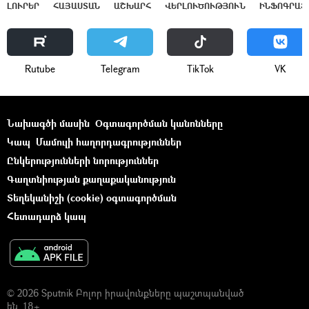
ԼՈՒՐԵՐ
ՀԱՅԱՍՏԱՆ
ԱՇԽԱՐՀ
ՎԵՐԼՈՒԾՈՒԹՅՈՒՆ
ԻՆՖՈԳՐԱՖ
Rutube
Telegram
ТikТоk
VK
Նախագծի մասին
Օգտագործման կանոնները
Կապ
Մամուլի հաղորդագրություններ
Ընկերությունների նորություններ
Գաղտնիության քաղաքականություն
Տեղեկանիշի (cookie) օգտագործման
Հետադարձ կապ
© 2026 Sputnik Բոլոր իրավունքները պաշտպանված
են. 18+