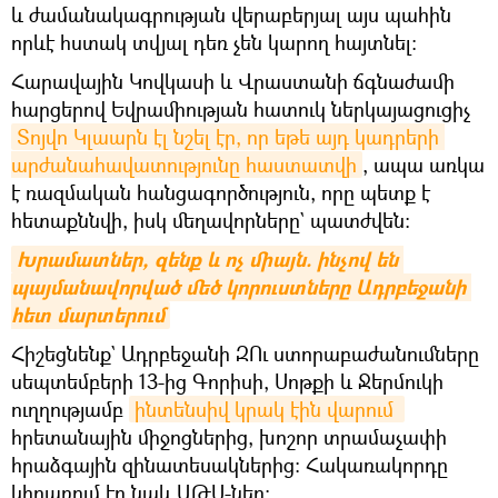
և ժամանակագրության վերաբերյալ այս պահին
որևէ հստակ տվյալ դեռ չեն կարող հայտնել։
Հարավային Կովկասի և Վրաստանի ճգնաժամի
հարցերով Եվրամիության հատուկ ներկայացուցիչ
Տոյվո Կլաարն էլ նշել էր, որ եթե այդ կադրերի 
արժանահավատությունը հաստատվի
, ապա առկա
է ռազմական հանցագործություն, որը պետք է
հետաքննվի, իսկ մեղավորները` պատժվեն։
Խրամատներ, զենք և ոչ միայն. ինչով են 
պայմանավորված մեծ կորուստները Ադրբեջանի 
հետ մարտերում
Հիշեցնենք` Ադրբեջանի ԶՈւ ստորաբաժանումները
սեպտեմբերի 13-ից Գորիսի, Սոթքի և Ջերմուկի
ուղղությամբ
ինտենսիվ կրակ էին վարում 
հրետանային միջոցներից, խոշոր տրամաչափի
հրաձգային զինատեսակներից։ Հակառակորդը
կիրառում էր նաև ԱԹՍ-ներ: