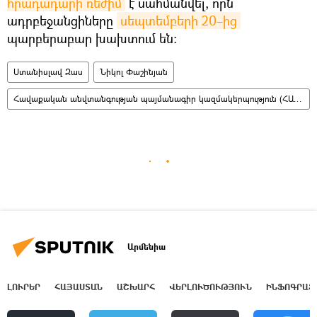
հրադադարի ռեժիմ
է սահմանվել, որն
ադրբեջանցիները
սեպտեմբերի 20–ից
պարբերաբար խախտում են։
Ստանիսլավ Զաս
Նիկոլ Փաշինյան
Հավաքական անվտանգության պայմանագիր կազմակերպություն (ՀԱՊԿ)
Արմենիա
ԼՈՒՐԵՐ
ՀԱՅԱՍՏԱՆ
ԱՇԽԱՐՀ
ՎԵՐԼՈՒԾՈՒԹՅՈՒՆ
ԻՆՖՈԳՐԱՖ