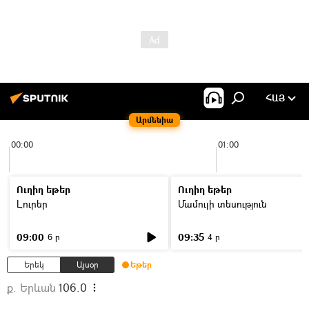
ՀԱՅ
Արմենիա
00:00
01:00
Ուղիղ եթեր
Ուղիղ եթեր
Լուրեր
Մամուլի տեսություն
09:00
09:35
6 ր
4 ր
Երեկ
Այսօր
Եթեր
ք. Երևան
106.0