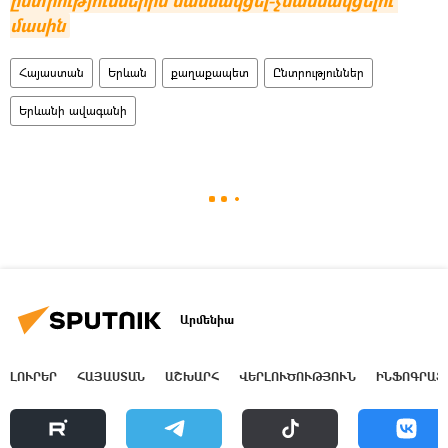
ընտրություններին մասնակցել-չմասնակցելու 
մասին
Հայաստան
Երևան
քաղաքապետ
Ընտրություններ
Երևանի ավագանի
Արմենիա
ԼՈՒՐԵՐ
ՀԱՅԱՍՏԱՆ
ԱՇԽԱՐՀ
ՎԵՐԼՈՒԾՈՒԹՅՈՒՆ
ԻՆՖՈԳՐԱՖ