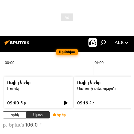
ՀԱՅ
Արմենիա
00:00
01:00
Ուղիղ եթեր
Ուղիղ եթեր
Լուրեր
Մամուլի տեսություն
09:00
09:15
5 ր
2 ր
Երեկ
Այսօր
Եթեր
ք. Երևան
106.0