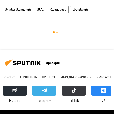
Սուրեն Սարգսյան
ԱՄՆ
Հայաստան
Ադրբեջան
Արմենիա
ԼՈՒՐԵՐ
ՀԱՅԱՍՏԱՆ
ԱՇԽԱՐՀ
ՎԵՐԼՈՒԾՈՒԹՅՈՒՆ
ԻՆՖՈԳՐԱՖ
Rutube
Telegram
ТikТоk
VK