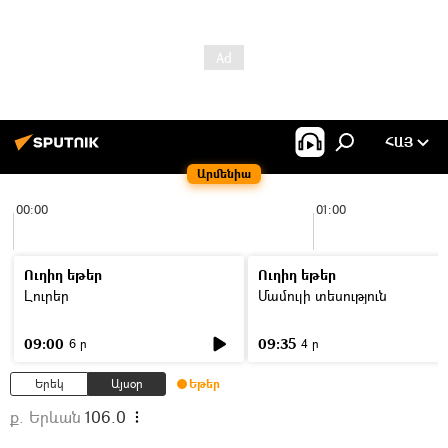
ՀԱՅ
Արմենիա
00:00
01:00
Ուղիղ եթեր
Ուղիղ եթեր
Լուրեր
Մամուլի տեսություն
09:00
09:35
6 ր
4 ր
Երեկ
Այսօր
Եթեր
ք. Երևան
106.0