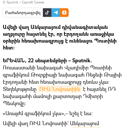
© Sputnik / Сергей Гунеев
Բաժանորդագրվել
Ավելի վաղ Անկարայում դիվանագիտական
աղբյուրը հայտնել էր, որ Էրդողանն առաջիկա
օրերին հեռախոսազրույց է ունենալու Պուտինի
հետ:
ԵՐԵՎԱՆ, 22 սեպտեմբերի – Sputnik.
Ռուսաստանի նախագահ Վլադիմիր Պուտինի
գրաֆիկում Թուրքիայի նախագահ Ռեջեփ Թայիփ
Էրդողանի հետ հեռախոսազրույց դեռևս չկա։
Տեղեկությունը
ՌԻԱ Նովոստիին
է հայտնել ՌԴ
նախագահի մամուլի քարտուղար Դմիտրի
Պեսկովը։
«Առայժմ գրաֆիկում չկա»,– նշել է նա։
Ավելի վաղ ՌԻԱ Նովոստիի` Անկարայում