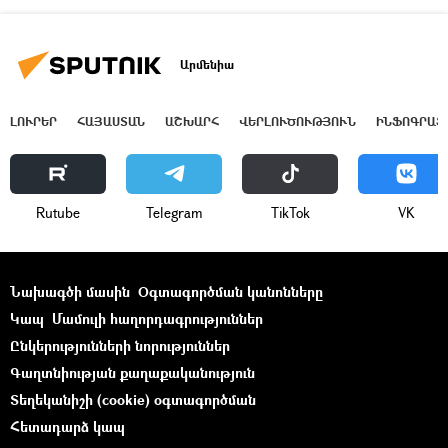
Արմենիա
ԼՈՒՐԵՐ
ՀԱՅԱՍՏԱՆ
ԱՇԽԱՐՀ
ՎԵՐԼՈՒԾՈՒԹՅՈՒՆ
ԻՆՖՈԳՐԱՖ
Rutube
Telegram
ТikТоk
VK
Նախագծի մասին
Օգտագործման կանոնները
Կապ
Մամուլի հաղորդագրություններ
Ընկերությունների նորություններ
Գաղտնիության քաղաքականություն
Տեղեկանիշի (cookie) օգտագործման
Հետադարձ կապ