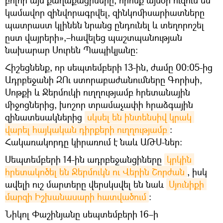
բոլոր այն քաղաքացիները, որոնք այսօր ուզում են
կամավոր զինվորագրվել, զինկոմիսարիատները
պատրաստ կլինեն նրանց ընդունել և տեղորոշել
ըստ վայրերի»,–հավելեց պաշտպանության
նախարար Սուրեն Պապիկյանը։
Հիշեցնենք, որ սեպտեմբերի 13-ին, ժամը 00:05-ից
Ադրբեջանի ԶՈւ ստորաբաժանումները Գորիսի,
Սոթքի և Ջերմուկի ուղղությամբ հրետանային
միջոցներից, խոշոր տրամաչափի հրաձգային
զինատեսակներից
սկսել են ինտենսիվ կրակ 
վարել հայկական դիրքերի ուղղությամբ
:
Հակառակորդը կիրառում է նաև ԱԹՍ-ներ:
Սեպտեմբերի 14-ին ադրբեջանցիները
կրկին 
հրետակոծել են Ջերմուկն ու Վերին Շորժան
, իսկ
ավելի ուշ մարտերը վերսկսվել են նաև
Սյունիքի 
մարզի Իշխանասարի հատվածում
։
Նիկոլ Փաշինյանը սեպտեմբերի 16–ի