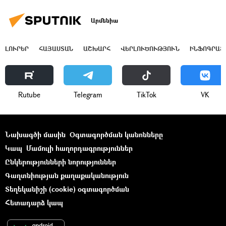
Արմենիա
ԼՈՒՐԵՐ
ՀԱՅԱՍՏԱՆ
ԱՇԽԱՐՀ
ՎԵՐԼՈՒԾՈՒԹՅՈՒՆ
ԻՆՖՈԳՐԱՖ
Rutube
Telegram
ТikТоk
VK
Նախագծի մասին
Օգտագործման կանոնները
Կապ
Մամուլի հաղորդագրություններ
Ընկերությունների նորություններ
Գաղտնիության քաղաքականություն
Տեղեկանիշի (cookie) օգտագործման
Հետադարձ կապ