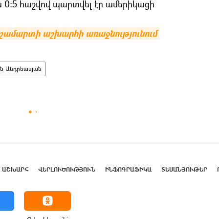
 0:5 հաշվով պարտվել էր ամերիկացի
շամարտի աշխարհի առաջնությունում 
ն Անդրեասյան
ԱՇԽԱՐՀ
ՎԵՐԼՈՒԾՈՒԹՅՈՒՆ
ԻՆՖՈԳՐԱՖԻԿԱ
ՏԵՍԱՆՅՈՒԹԵՐ