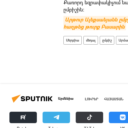
Քառորդ եզրափակիչում նա
ըմբիշին։
Արթուր Ալեքսանյանն ըմբ
հաղթեց թուրք Բասարին
Սերբիա
մեդալ
ըմբիշ
Արմա
Արմենիա
ԼՈՒՐԵՐ
ՀԱՅԱՍՏԱՆ