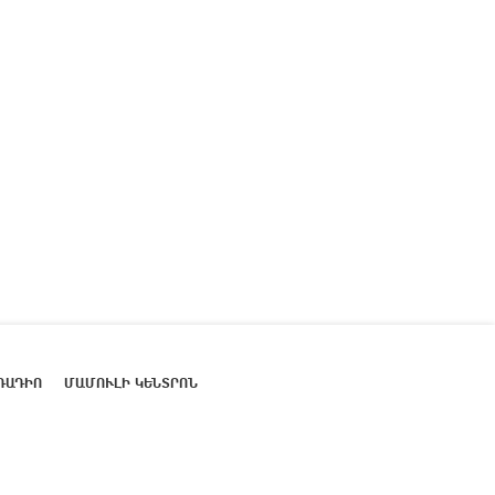
ՌԱԴԻՈ
ՄԱՄՈՒԼԻ ԿԵՆՏՐՈՆ