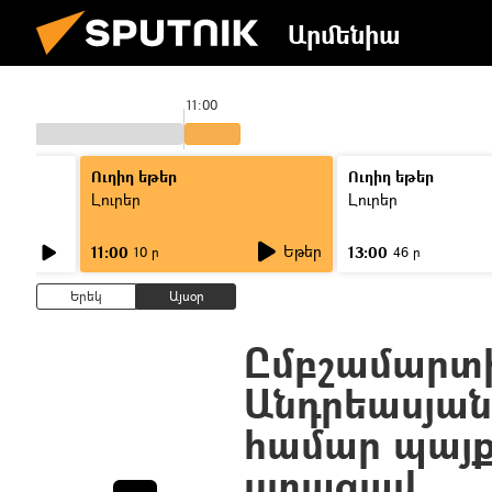
Արմենիա
11:00
Ուղիղ եթեր
Ուղիղ եթեր
Լուրեր
Լուրեր
Եթեր
11:00
13:00
10 ր
46 ր
Երեկ
Այսօր
Ըմբշամարտ
Անդրեասյան
համար պայք
ստացավ