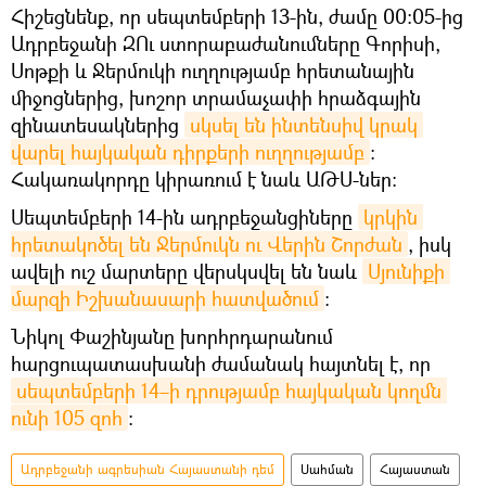
Հիշեցնենք, որ սեպտեմբերի 13-ին, ժամը 00:05-ից
Ադրբեջանի ԶՈւ ստորաբաժանումները Գորիսի,
Սոթքի և Ջերմուկի ուղղությամբ հրետանային
միջոցներից, խոշոր տրամաչափի հրաձգային
զինատեսակներից
սկսել են ինտենսիվ կրակ 
վարել հայկական դիրքերի ուղղությամբ
:
Հակառակորդը կիրառում է նաև ԱԹՍ-ներ:
Սեպտեմբերի 14-ին ադրբեջանցիները
կրկին 
հրետակոծել են Ջերմուկն ու Վերին Շորժան
, իսկ
ավելի ուշ մարտերը վերսկսվել են նաև
Սյունիքի 
մարզի Իշխանասարի հատվածում
։
Նիկոլ Փաշինյանը խորհրդարանում
հարցուպատասխանի ժամանակ հայտնել է, որ
սեպտեմբերի 14–ի դրությամբ հայկական կողմն 
ունի 105 զոհ
։
Ադրբեջանի ագրեսիան Հայաստանի դեմ
Սահման
Հայաստան