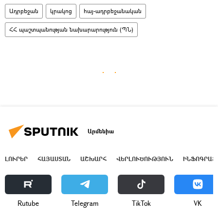
Ադրբեջան
կրակոց
հայ-ադրբեջանական
ՀՀ պաշտպանության նախարարություն (ՊՆ)
Արմենիա
ԼՈՒՐԵՐ
ՀԱՅԱՍՏԱՆ
ԱՇԽԱՐՀ
ՎԵՐԼՈՒԾՈՒԹՅՈՒՆ
ԻՆՖՈԳՐԱՖ
Rutube
Telegram
ТikТоk
VK