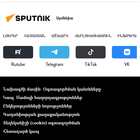
Արմենիա
ԼՈՒՐԵՐ
ՀԱՅԱՍՏԱՆ
ԱՇԽԱՐՀ
ՎԵՐԼՈՒԾՈՒԹՅՈՒՆ
ԻՆՖՈԳՐԱՖ
Rutube
Telegram
ТikТоk
VK
Նախագծի մասին
Օգտագործման կանոնները
Կապ
Մամուլի հաղորդագրություններ
Ընկերությունների նորություններ
Գաղտնիության քաղաքականություն
Տեղեկանիշի (cookie) օգտագործման
Հետադարձ կապ