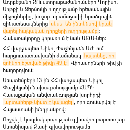
Ադրբեջանի ԶՈւ ստորաբաժանումները Գորիսի,
Սոթքի և Ջերմուկի ուղղությամբ հրետանային
միջոցներից, խոշոր տրամաչափի հրաձգային
զինատեսակներից
սկսել են ինտենսիվ կրակ 
վարել հայկական դիրքերի ուղղությամբ
:
Հակառակորդը կիրառում է նաև ԱԹՍ-ներ:
ՀՀ վարչապետ Նիկոլ Փաշինյանն ԱԺ–ում
հարցուպատասխանի ժամանակ
հայտնեց, որ 
զոհերի ճշտված թիվը 49 է։
Վիրավորների թիվ չի
հաղորդվում։
Սեպտեմբերի 13-ին ՀՀ վարչապետ Նիկոլ
Փաշինյանի նախագահությամբ ՀԱՊԿ
Հավաքական անվտանգության խորհրդի
արտահերթ նիստ է կայացել
, որը գումարվել է
Հայաստանի խնդրանքով։
Ոոշվել է կազմակերպության գլխավոր քարտուղար
Ստանիսլավ Զասի գլխավորությամբ