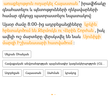
առաքելություն ուղարկել Հայաստան
՝ իրավիճակը
գնահատելու և պետությունների ղեկավարների
համար զեկույց պատրաստելու նպատակով:
Այսօր ժամը 8։00–ից ադրբեջանցիները
կրկին 
հրետակոծում են Ջերմուկն ու Վերին Շորժան
, իսկ
ավելի ուշ մարտերը վերսկսվել են նաև
Սյունիքի 
մարզի Իշխանասարի հատվածում
։
Սեյրան Օհանյան
Հավաքական անվտանգության պայմանագիր կազմակերպություն (ՀԱՊԿ)
Ադրբեջան
Հայաստան
Սահման
կրակոց