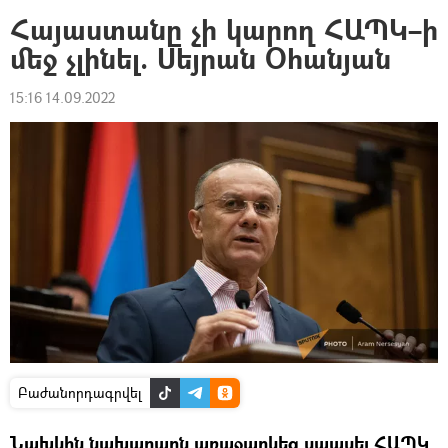
Հայաստանը չի կարող ՀԱՊԿ–ի
մեջ չլինել. Սեյրան Օհանյան
15:16 14.09.2022
Բաժանորդագրվել
Նախկին նախարարն առաջարկեց սպասել ՀԱՊԿ