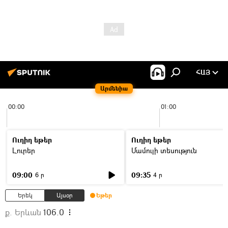
ՀԱՅ
Արմենիա
00:00
01:00
Ուղիղ եթեր
Ուղիղ եթեր
Լուրեր
Մամուլի տեսություն
09:00
09:35
6 ր
4 ր
Երեկ
Այսօր
Եթեր
ք. Երևան
106.0