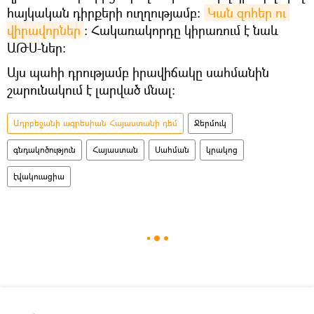
հայկական դիրքերի ուղղությամբ:
Կան զոհեր ու 
վիրավորներ
։ Հակառակորդը կիրառում է նաև
ԱԹՍ-ներ:
Այս պահի դրությամբ իրավիճակը սահմանին
շարունակում է լարված մնալ։
Ադրբեջանի ագրեսիան Հայաստանի դեմ
Ջերմուկ
գնդակոծություն
Հայաստան
Սահման
կրակոց
էվակուացիա