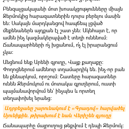
Բենզալցակայանի մոտ խոսակցությունները միայն
Ջերմուկից հարազատներին դուրս բերելու մասին
են։ Սակայն մարդկանցով հապճեպ լցված
մեքենաներն այդքան էլ շատ չեն։ Ակնհայտ է, որ
ամեն ինչ կազմակերպված է տեղի ունենում։
Ճանապարհների ո՛չ խցանում, ո՛չ էլ իրարանցում
չկա։
Անցնում ենք Արենի գյուղը, Վայք քաղաքը։
Փողոցներում ամենուր տղամարդիկ են. ինչ-որ բան
են քննարկում, որոշում։ Շատերը հարազատներ
ունեն Ջերմուկում ու մոտակա գյուղերում, ուստի
պայմանավորվում են` ինչպես և որտեղ
տեղափոխել նրանց։
Ադրբեջանը շարունակում է «Գրադով» հարվածել 
Սյունիքին. թիրախում է նաև Վերիշեն գյուղը
Ճանապարհը մայրուղուց թեքվում է դեպի Ջերմուկ։