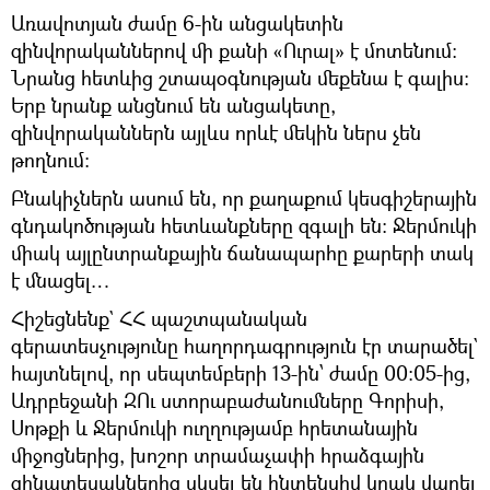
Առավոտյան ժամը 6-ին անցակետին
զինվորականներով մի քանի «Ուրալ» է մոտենում։
Նրանց հետևից շտապօգնության մեքենա է գալիս:
Երբ նրանք անցնում են անցակետը,
զինվորականներն այլևս որևէ մեկին ներս չեն
թողնում։
Բնակիչներն ասում են, որ քաղաքում կեսգիշերային
գնդակոծության հետևանքները զգալի են։ Ջերմուկի
միակ այլընտրանքային ճանապարհը քարերի տակ
է մնացել…
Հիշեցնենք` ՀՀ պաշտպանական
գերատեսչությունը հաղորդագրություն էր տարածել`
հայտնելով, որ սեպտեմբերի 13-ին՝ ժամը 00:05-ից,
Ադրբեջանի ԶՈւ ստորաբաժանումները Գորիսի,
Սոթքի և Ջերմուկի ուղղությամբ հրետանային
միջոցներից, խոշոր տրամաչափի հրաձգային
զինատեսակներից սկսել են ինտենսիվ կրակ վարել