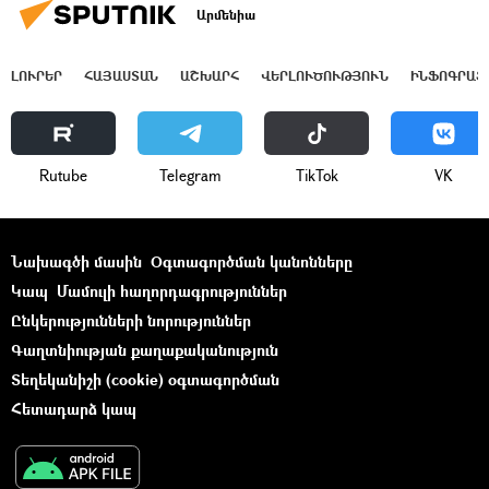
Արմենիա
ԼՈՒՐԵՐ
ՀԱՅԱՍՏԱՆ
ԱՇԽԱՐՀ
ՎԵՐԼՈՒԾՈՒԹՅՈՒՆ
ԻՆՖՈԳՐԱՖ
Rutube
Telegram
ТikТоk
VK
Նախագծի մասին
Օգտագործման կանոնները
Կապ
Մամուլի հաղորդագրություններ
Ընկերությունների նորություններ
Գաղտնիության քաղաքականություն
Տեղեկանիշի (cookie) օգտագործման
Հետադարձ կապ