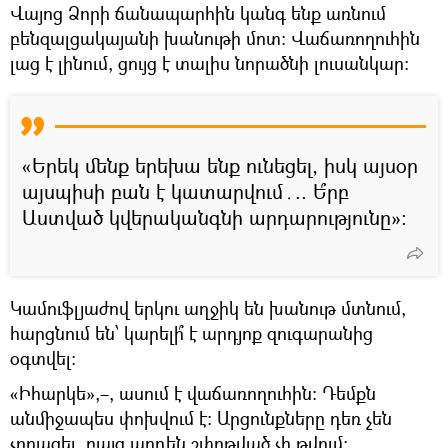
Վայոց Ձորի ճանապարհին կանգ ենք առնում
բենզալցակայանի խանութի մոտ։ Վաճառողուհին
լաց է լինում, ցույց է տալիս նորածնի լուսանկար:
«Երեկ մենք երեխա ենք ունեցել, իսկ այսօր
այսպիսի բան է կատարվում․.. Ե՞րբ
Աստված կվերականգնի արդարությունը»։
Կամուֆլյաժով երկու աղջիկ են խանութ մտնում,
հարցնում են՝ կարելի՞ է արդյոք զուգարանից
օգտվել։
«Իհարկե»,–, ասում է վաճառողուհին։ Դեմքն
անմիջապես փոխվում է։ Արցունքները դեռ չեն
չորացել, բայց արդեն շփոթված չի թվում։