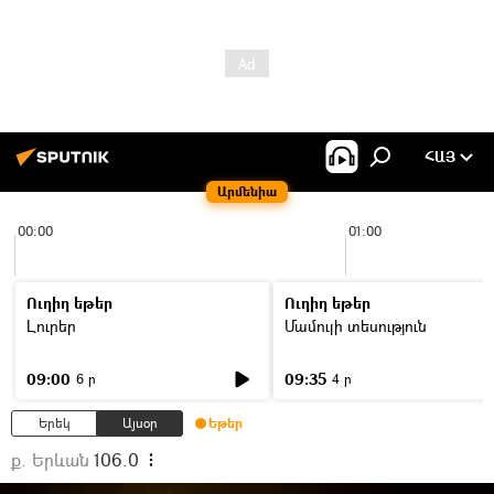
ՀԱՅ
Արմենիա
00:00
01:00
Ուղիղ եթեր
Ուղիղ եթեր
Լուրեր
Մամուլի տեսություն
09:00
09:35
6 ր
4 ր
Երեկ
Այսօր
Եթեր
ք. Երևան
106.0