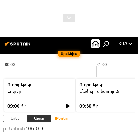
ՀԱՅ
Արմենիա
00:00
01:00
Ուղիղ եթեր
Ուղիղ եթեր
Լուրեր
Մամուլի տեսություն
09:00
09:30
5 ր
5 ր
Երեկ
Այսօր
Եթեր
ք. Երևան
106.0