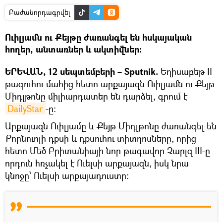
Բաժանորդագրվել
Ուիլյամն ու Քեյթը ժառանգել են հսկայական
հողեր, անտառներ և ակտիվներ:
ԵՐԵՎԱՆ, 12 սեպտեմբերի – Sputnik.
Եղիսաբեթ II
թագուհու մահից հետո արքայազն Ուիլյամն ու Քեյթ
Միդլթոնը միլիարդատեր են դարձել, գրում է
DailyStar
-ը։
Արքայազն Ուիլյամը և Քեյթ Միդլթոնը ժառանգել են
Քորնուոլի դքսի և դքսուհու տիտղոսները, որից
հետո Մեծ Բրիտանիայի նոր թագավոր Չարլզ III-ը
որդուն հռչակել է Ուելսի արքայազն, իսկ նրա
կնոջը՝ Ուելսի արքայադուստր։