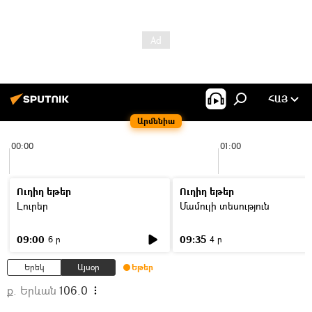
ՀԱՅ
Արմենիա
00:00
01:00
Ուղիղ եթեր
Ուղիղ եթեր
Լուրեր
Մամուլի տեսություն
09:00
09:35
6 ր
4 ր
Երեկ
Այսօր
Եթեր
ք. Երևան
106.0