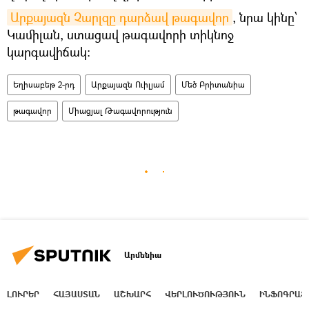
Արքայազն Չարլզը դարձավ թագավոր
, նրա կինը՝
Կամիլան, ստացավ թագավորի տիկնոջ
կարգավիճակ։
Եղիսաբեթ 2-րդ
Արքայազն Ուիլյամ
Մեծ Բրիտանիա
թագավոր
Միացյալ Թագավորություն
Արմենիա
ԼՈՒՐԵՐ
ՀԱՅԱՍՏԱՆ
ԱՇԽԱՐՀ
ՎԵՐԼՈՒԾՈՒԹՅՈՒՆ
ԻՆՖՈԳՐԱՖ