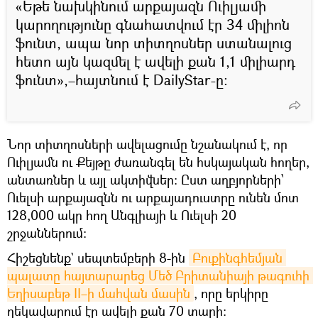
«Եթե նախկինում արքայազն Ուիլյամի
կարողությունը գնահատվում էր 34 միլիոն
ֆունտ, ապա նոր տիտղոսներ ստանալուց
հետո այն կազմել է ավելի քան 1,1 միլիարդ
ֆունտ»,–հայտնում է DailyStar-ը։
Նոր տիտղոսների ավելացումը նշանակում է, որ
Ուիլյամն ու Քեյթը ժառանգել են հսկայական հողեր,
անտառներ և այլ ակտիվներ: Ըստ աղբյորների՝
Ուելսի արքայազնն ու արքայադուստրը ունեն մոտ
128,000 ակր հող Անգլիայի և Ուելսի 20
շրջաններում։
Հիշեցնենք` սեպտեմբերի 8-ին
Բուքինգհեմյան 
պալատը հայտարարեց Մեծ Բրիտանիայի թագուհի 
Եղիսաբեթ II–ի մահվան մասին
, որը երկիրը
ղեկավարում էր ավելի քան 70 տարի։