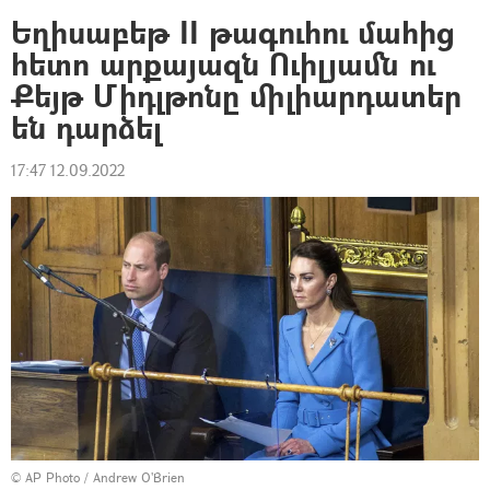
Եղիսաբեթ II թագուհու մահից
հետո արքայազն Ուիլյամն ու
Քեյթ Միդլթոնը միլիարդատեր
են դարձել
17:47 12.09.2022
© AP Photo / Andrew O'Brien