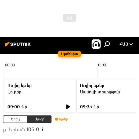
ՀԱՅ
Արմենիա
00:00
01:00
Ուղիղ եթեր
Ուղիղ եթեր
Լուրեր
Մամուլի տեսություն
09:00
09:35
6 ր
4 ր
Երեկ
Այսօր
Եթեր
ք. Երևան
106.0