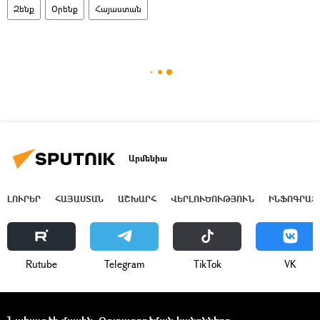
Զենք
Օրենք
Հայաստան
Արմենիա
ԼՈՒՐԵՐ
ՀԱՅԱՍՏԱՆ
ԱՇԽԱՐՀ
ՎԵՐԼՈՒԾՈՒԹՅՈՒՆ
ԻՆՖՈԳՐԱՖ
Rutube
Telegram
ТikТоk
VK