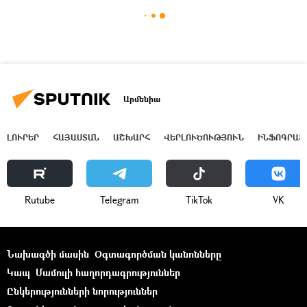
Արմենիա
ԼՈՒՐԵՐ
ՀԱՅԱՍՏԱՆ
ԱՇԽԱՐՀ
ՎԵՐԼՈՒԾՈՒԹՅՈՒՆ
ԻՆՖՈԳՐԱՖ
Rutube
Telegram
ТikТоk
VK
Նախագծի մասին
Օգտագործման կանոնները
Կապ
Մամուլի հաղորդագրություններ
Ընկերությունների նորություններ