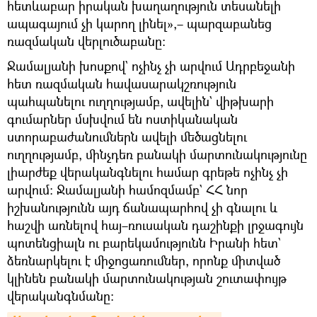
հետևաբար իրական խաղաղություն տեսանելի
ապագայում չի կարող լինել»,– պարզաբանեց
ռազմական վերլուծաբանը։
Ջամալյանի խոսքով` ոչինչ չի արվում Ադրբեջանի
հետ ռազմական հավասարակշռություն
պահպանելու ուղղությամբ, ավելին` վիթխարի
գումարներ մսխվում են ոստիկանական
ստորաբաժանումներն ավելի մեծացնելու
ուղղությամբ, մինչդեռ բանակի մարտունակությունը
լիարժեք վերականգնելու համար գրեթե ոչինչ չի
արվում։ Ջամալյանի համոզմամբ` ՀՀ նոր
իշխանությունն այդ ճանապարհով չի գնալու և
հաշվի առնելով հայ–ռուսական դաշինքի լրջագույն
պոտենցիալն ու բարեկամությունն Իրանի հետ`
ձեռնարկելու է միջոցառումներ, որոնք միտված
կլինեն բանակի մարտունակության շուտափույթ
վերականգնմանը։