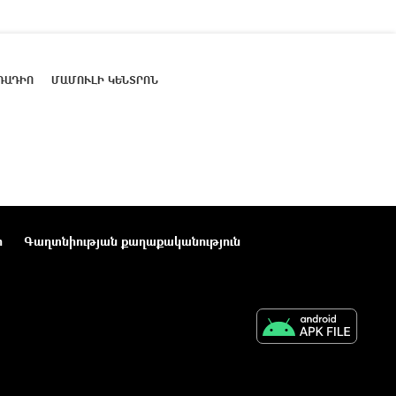
ՌԱԴԻՈ
ՄԱՄՈՒԼԻ ԿԵՆՏՐՈՆ
ր
Գաղտնիության քաղաքականություն