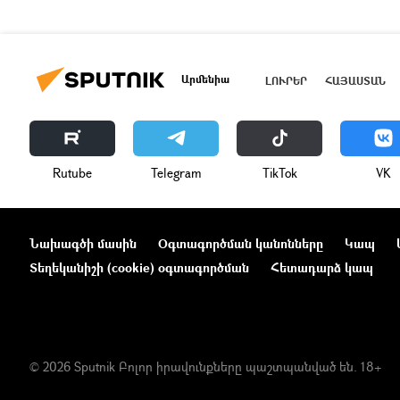
Արմենիա
ԼՈՒՐԵՐ
ՀԱՅԱՍՏԱՆ
Rutube
Telegram
ТikТоk
VK
Նախագծի մասին
Օգտագործման կանոնները
Կապ
Տեղեկանիշի (cookie) օգտագործման
Հետադարձ կապ
© 2026 Sputnik Բոլոր իրավունքները պաշտպանված են. 18+