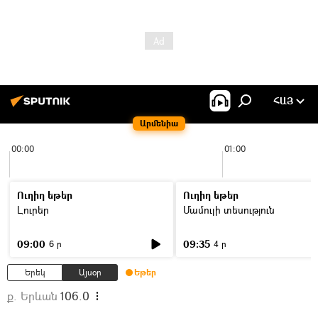
ՀԱՅ
Արմենիա
00:00
01:00
Ուղիղ եթեր
Ուղիղ եթեր
Լուրեր
Մամուլի տեսություն
09:00
09:35
6 ր
4 ր
Երեկ
Այսօր
Եթեր
ք. Երևան
106.0