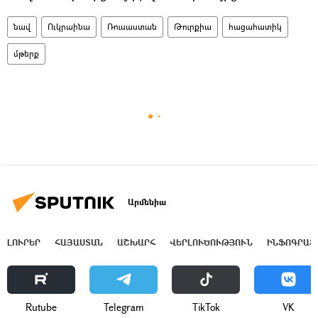
նավ
Ուկրաինա
Ռուսաստան
Թուրքիա
հացահատիկ
մթերք
Արմենիա
ԼՈՒՐԵՐ
ՀԱՅԱՍՏԱՆ
ԱՇԽԱՐՀ
ՎԵՐԼՈՒԾՈՒԹՅՈՒՆ
ԻՆՖՈԳՐԱՖ
Rutube
Telegram
ТikТоk
VK