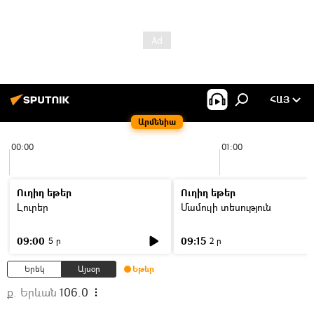
ՀԱՅ
Արմենիա
00:00
01:00
Ուղիղ եթեր
Ուղիղ եթեր
Լուրեր
Մամուլի տեսություն
09:00
09:15
5 ր
2 ր
Երեկ
Այսօր
Եթեր
ք. Երևան
106.0