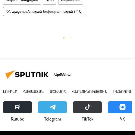
ՀՀ պաշտպանության նախարարություն (ՊՆ)
Արմենիա
ԼՈՒՐԵՐ
ՀԱՅԱՍՏԱՆ
ԱՇԽԱՐՀ
ՎԵՐԼՈՒԾՈՒԹՅՈՒՆ
ԻՆՖՈԳՐԱՖ
Rutube
Telegram
ТikТоk
VK