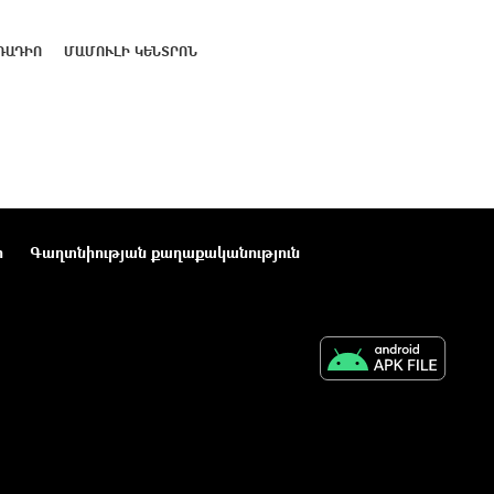
ՌԱԴԻՈ
ՄԱՄՈՒԼԻ ԿԵՆՏՐՈՆ
ր
Գաղտնիության քաղաքականություն