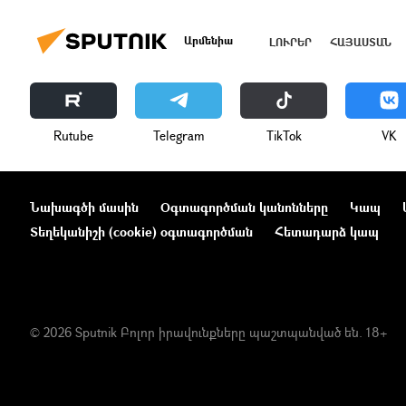
Արմենիա
ԼՈՒՐԵՐ
ՀԱՅԱՍՏԱՆ
Rutube
Telegram
ТikТоk
VK
Նախագծի մասին
Օգտագործման կանոնները
Կապ
Տեղեկանիշի (cookie) օգտագործման
Հետադարձ կապ
© 2026 Sputnik Բոլոր իրավունքները պաշտպանված են. 18+