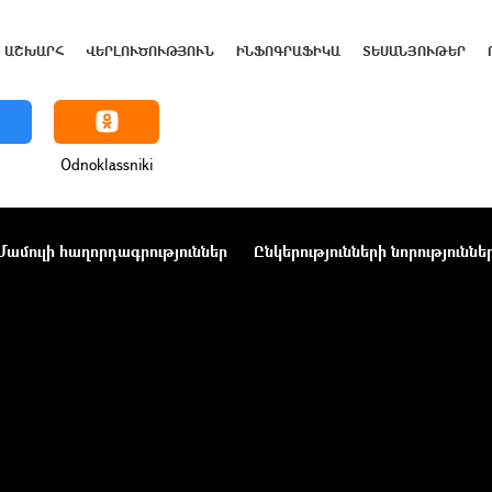
ԱՇԽԱՐՀ
ՎԵՐԼՈՒԾՈՒԹՅՈՒՆ
ԻՆՖՈԳՐԱՖԻԿԱ
ՏԵՍԱՆՅՈՒԹԵՐ
Odnoklassniki
Մամուլի հաղորդագրություններ
Ընկերությունների նորություննե