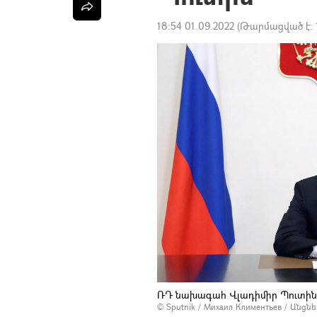
18:54 01.09.2022
(Թարմացված է:
ՌԴ նախագահ Վլադիմիր Պուտինը
© Sputnik / Михаил Климентьев
/
Անցնե