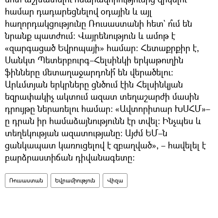
համար դադարեցնելով օդային և այլ
հաղորդակցությունը Ռուսաստանի հետ` ո՞ւմ են
նրանք պատժում։ Վայրենություն և ամոթ է
«զարգացած Եվրոպայի» համար։ Հետաքրքիր է,
Սանկտ Պետերբուրգ–Հելսինկի երկաթուղին
ֆինները մետաղաջարդոնի՞ են վերածելու։
Արևմտյան երկրները ցնծում էին Հելսինկյան
եզրափակիչ ակտում ազատ տեղաշարժի մասին
դրույթը ներառելու համար։ «Ավտորիտար ԽՍՀՄ»–
ը դրան իր համաձայնությունն էր տվել։ Ինչպես և
տեղեկության ազատությանը։ Այժմ ԵՄ–ն
ցանկապատ կառուցելով է զբաղված», – հավելել է
բարձրաստիճան դիվանագետը։
Ռուսաստան
Եվրամիություն
Վիզա