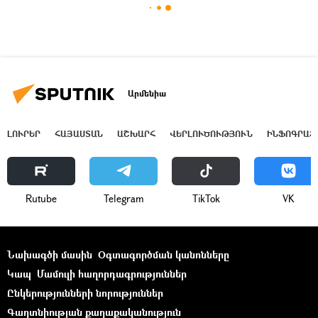
Արմենիա
ԼՈՒՐԵՐ
ՀԱՅԱՍՏԱՆ
ԱՇԽԱՐՀ
ՎԵՐԼՈՒԾՈՒԹՅՈՒՆ
ԻՆՖՈԳՐԱՖ
Rutube
Telegram
ТikТоk
VK
Նախագծի մասին
Օգտագործման կանոնները
Կապ
Մամուլի հաղորդագրություններ
Ընկերությունների նորություններ
Գաղտնիության քաղաքականություն