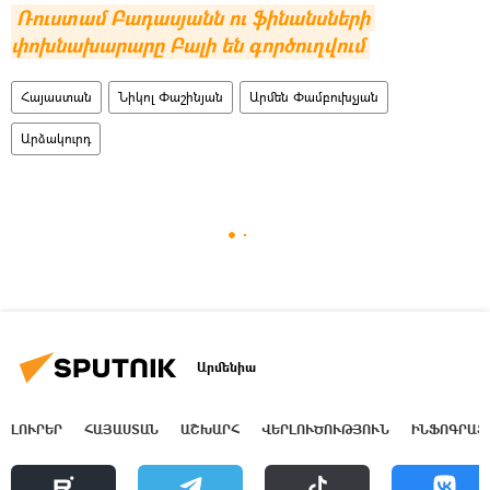
Ռուստամ Բադասյանն ու ֆինանսների 
փոխնախարարը Բալի են գործուղվում
Հայաստան
Նիկոլ Փաշինյան
Արմեն Փամբուխչյան
Արձակուրդ
Արմենիա
ԼՈՒՐԵՐ
ՀԱՅԱՍՏԱՆ
ԱՇԽԱՐՀ
ՎԵՐԼՈՒԾՈՒԹՅՈՒՆ
ԻՆՖՈԳՐԱՖ