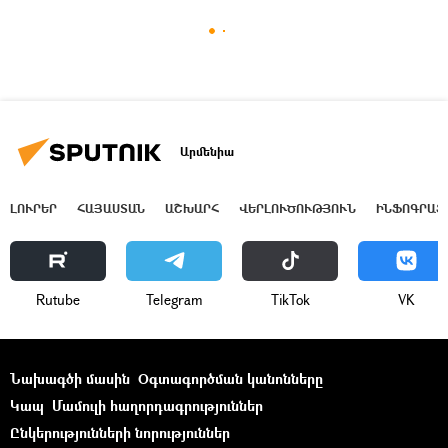
Արմենիա
ԼՈՒՐԵՐ
ՀԱՅԱՍՏԱՆ
ԱՇԽԱՐՀ
ՎԵՐԼՈՒԾՈՒԹՅՈՒՆ
ԻՆՖՈԳՐԱՖ
Rutube
Telegram
ТikТоk
VK
Նախագծի մասին
Օգտագործման կանոնները
Կապ
Մամուլի հաղորդագրություններ
Ընկերությունների նորություններ