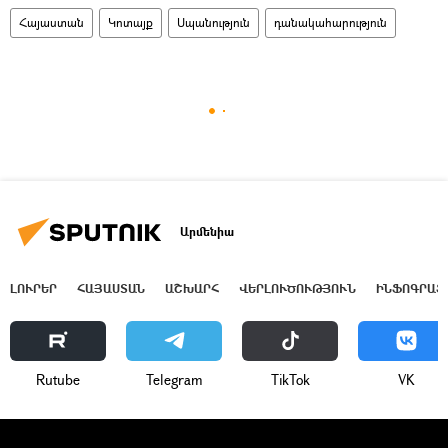
Հայաստան
Կոտայք
Սպանություն
դանակահարություն
Արմենիա
ԼՈՒՐԵՐ
ՀԱՅԱՍՏԱՆ
ԱՇԽԱՐՀ
ՎԵՐԼՈՒԾՈՒԹՅՈՒՆ
ԻՆՖՈԳՐԱՖ
Rutube
Telegram
ТikТоk
VK