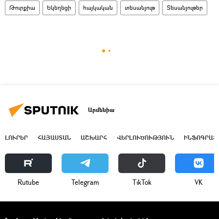
Թուրքիա
Եկեղեցի
հայկական
տեսանյութ
Տեսանյութեր
Արմենիա
ԼՈՒՐԵՐ
ՀԱՅԱՍՏԱՆ
ԱՇԽԱՐՀ
ՎԵՐԼՈՒԾՈՒԹՅՈՒՆ
ԻՆՖՈԳՐԱՖ
Rutube
Telegram
ТikТоk
VK