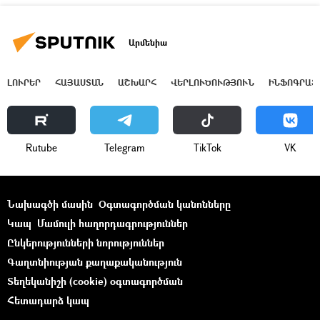
Արմենիա
ԼՈՒՐԵՐ
ՀԱՅԱՍՏԱՆ
ԱՇԽԱՐՀ
ՎԵՐԼՈՒԾՈՒԹՅՈՒՆ
ԻՆՖՈԳՐԱՖ
Rutube
Telegram
ТikТоk
VK
Նախագծի մասին
Օգտագործման կանոնները
Կապ
Մամուլի հաղորդագրություններ
Ընկերությունների նորություններ
Գաղտնիության քաղաքականություն
Տեղեկանիշի (cookie) օգտագործման
Հետադարձ կապ