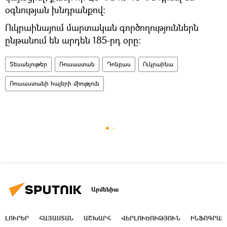
օգնության խնդրանքով։
Ուկրաինայում մարտական գործողություններն
ընթանում են արդեն 185-րդ օրը։
Տեսանյութեր
Ռուսաստան
Դոնբաս
Ուկրաինա
Ռուսաստանի հայերի միություն
Արմենիա
ԼՈՒՐԵՐ
ՀԱՅԱՍՏԱՆ
ԱՇԽԱՐՀ
ՎԵՐԼՈՒԾՈՒԹՅՈՒՆ
ԻՆՖՈԳՐԱՖ