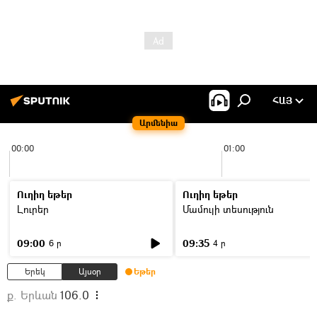
ՀԱՅ
Արմենիա
00:00
01:00
Ուղիղ եթեր
Ուղիղ եթեր
Լուրեր
Մամուլի տեսություն
09:00
09:35
6 ր
4 ր
Երեկ
Այսօր
Եթեր
ք. Երևան
106.0