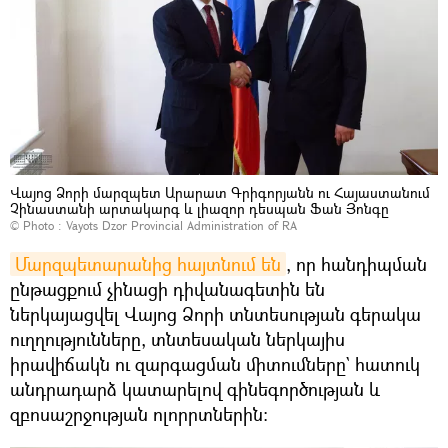
Վայոց Ձորի մարզպետ Արարատ Գրիգորյանն ու Հայաստանում
Չինաստանի արտակարգ և լիազոր դեսպան Ֆան Յոնգը
© Photo :
Vayots Dzor Provincial Administration of RA
Մարզպետարանից հայտնում են
, որ հանդիպման
ընթացքում չինացի դիվանագետին են
ներկայացվել Վայոց Ձորի տնտեսության գերակա
ուղղությունները, տնտեսական ներկայիս
իրավիճակն ու զարգացման միտումները` հատուկ
անդրադարձ կատարելով գինեգործության և
զբոսաշրջության ոլորրտներին։