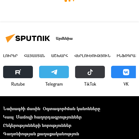
Արմենիա
ԼՈՒՐԵՐ
ՀԱՅԱՍՏԱՆ
ԱՇԽԱՐՀ
ՎԵՐԼՈՒԾՈՒԹՅՈՒՆ
ԻՆՖՈԳՐԱՖ
Rutube
Telegram
ТikТоk
VK
Նախագծի մասին
Օգտագործման կանոնները
Կապ
Մամուլի հաղորդագրություններ
Ընկերությունների նորություններ
Գաղտնիության քաղաքականություն