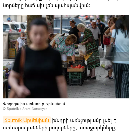
նորմերը հաճախ չեն պահպանվում։
Փողոցային առևտուր Երևանում
© Sputnik / Aram Nersesyan
Sputnik Արմենիան
խնդրի առնչությամբ լսել է
առևտրականների բողոքները, առաջարկները,