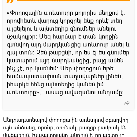
«Փողոցային առևտուրը բոլորիս մեղքով է,
որովհետև վաղուց կորցրել ենք որևէ տեղ
այցելելու և այնտեղից գնումներ անելու
մշակույթը։ Մեզ հարմար է տան կողքին
գտնվող այդ մարդկանցից առևտուր անել և
գալ տուն։ Չեմ թաքցնի, որ ես էլ եմ գնումեր
կատարում այդ մարդկանցից, բայց ամեն
ինչ չէ, որ կառնեմ։ Մեր փողոցում եթե
համապատասխան տաղավարներ լինեն,
իհարկե հենց այնտեղից կանեմ իմ
առևտուրը»,– ասաց ավագանու անդամը։
Անդրադառնալով փողոցային առևտրով զբաղվող
այն անձանց, որոնք, օրինակ, քաղցր բամբակ են
վաճառում, Խաչատրյանը պնդում է, որ պետք չէ