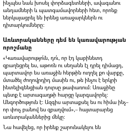
ինչպես նաև խոսել փորձագետների, ավագանու
անդամների և պատգամավորների հետ, որոնք
ներկայացրել են իրենց առաջարկներն ու
դիտարկումները։
Առևտրականները դեմ են կառավարության
որոշմանը
«Կառավարությո՛ւն, դո՛ւ, որ էդ կաբինետդ
զբաղեցրել ես, աթոռն ու սեղանն էլ դրել դիմացդ,
պարտավոր ես առաջին հերթին ուղղել քո վարքը,
մտածել ժողովրդիդ մասին ու, թե ինչու է երկրի
ինտելիգենցիան դուրսը թափառում։ Առաջինը
պետք է արտագաղթի հարցը կարգավորել։
Անգործություն է։ Ազգիս արտաքսել ես ու հիմա ինչ–
որ փուչ բանով ես զբաղվում»,– հայտարարեց
առևտրականներից մեկը։
Նա հավելեց, որ իրենք շարունակելու են