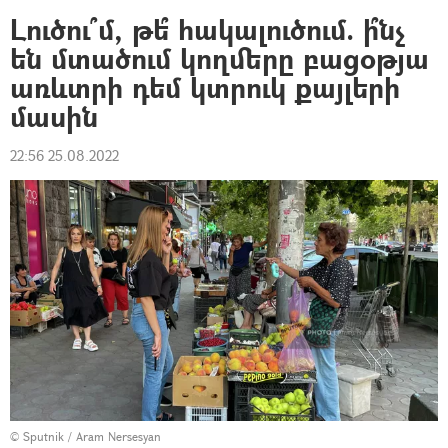
Լուծու՞մ, թե՞ հակալուծում. ի՞նչ
են մտածում կողմերը բացօթյա
առևտրի դեմ կտրուկ քայլերի
մասին
22:56 25.08.2022
© Sputnik / Aram Nersesyan