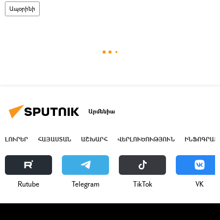
Ապօրինի
Արմենիա
ԼՈՒՐԵՐ
ՀԱՅԱՍՏԱՆ
ԱՇԽԱՐՀ
ՎԵՐԼՈՒԾՈՒԹՅՈՒՆ
ԻՆՖՈԳՐԱՖ
Rutube
Telegram
ТikТоk
VK