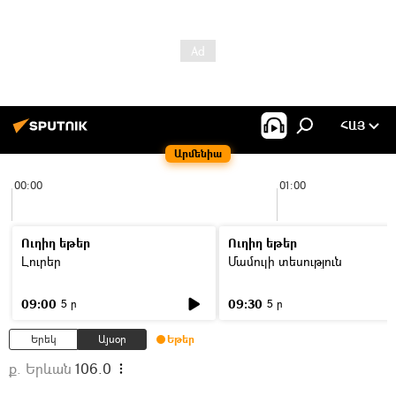
ՀԱՅ
Արմենիա
00:00
01:00
Ուղիղ եթեր
Ուղիղ եթեր
Լուրեր
Մամուլի տեսություն
09:00
09:30
5 ր
5 ր
Երեկ
Այսօր
Եթեր
ք. Երևան
106.0