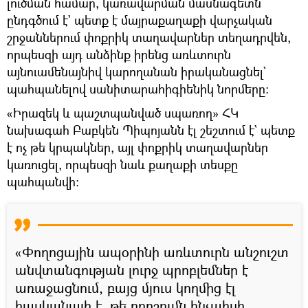
լուծման համար, կառավարման մասնագետն
ընդգծում է` պետք է մայրաքաղաքի վարչական
շրջաններում փոքրիկ տաղավարներ տեղադրվեն,
որպեսզի այդ անձինք իրենց առևտուրն
այնուամենայնիվ կարողանան իրականացնել`
պահպանելով սանիտարահիգիենիկ նորմերը։
«Իրազեկ և պաշտպանված սպառող» ՀԿ
նախագահ Բաբկեն Պիպոյանն էլ շեշտում է` պետք
է ոչ թե կրպակներ, այլ փոքրիկ տաղավարներ
կառուցել, որպեսզի նաև քաղաքի տեսքը
պահպանվի։
«Փողոցային ապօրինի առևտուրն անշուշտ
անվտանգության լուրջ պրոբլեմներ է
առաջացնում, բայց մյուս կողմից էլ
հասկանալի է, թե որոշումն ինչպիսի