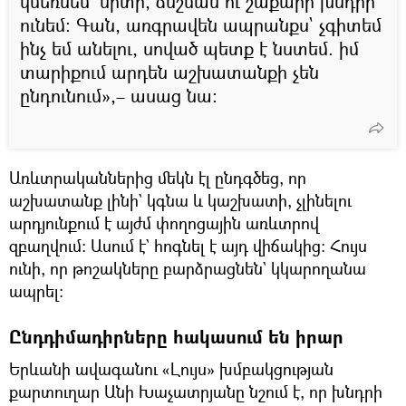
կմեռնեմ` սրտի, ճնշման ու շաքարի խնդիր
ունեմ։ Գան, առգրավեն ապրանքս` չգիտեմ
ինչ եմ անելու, սոված պետք է նստեմ. իմ
տարիքում արդեն աշխատանքի չեն
ընդունում»,– ասաց նա։
Առևտրականներից մեկն էլ ընդգծեց, որ
աշխատանք լինի` կգնա և կաշխատի, չլինելու
արդյունքում է այժմ փողոցային առևտրով
զբաղվում։ Ասում է` հոգնել է այդ վիճակից։ Հույս
ունի, որ թոշակները բարձրացնեն` կկարողանա
ապրել։
Ընդդիմադիրները հակասում են իրար
Երևանի ավագանու «Լույս» խմբակցության
քարտուղար Անի Խաչատրյանը նշում է, որ խնդրի