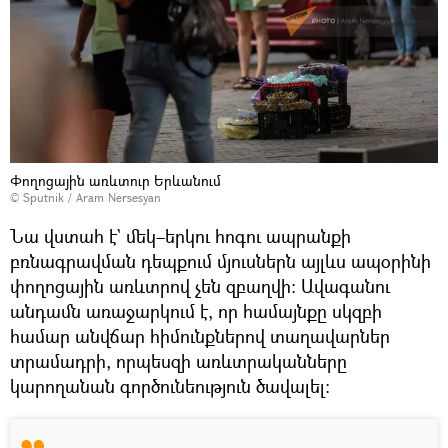
Փողոցային առևտուր Երևանում
© Sputnik / Aram Nersesyan
Նա վստահ է` մեկ–երկու հոգու ապրանքի
բռնագրավման դեպքում մյուսներն այլևս ապօրինի
փողոցային առևտրով չեն զբաղվի։ Ավագանու
անդամն առաջարկում է, որ համայնքը սկզբի
համար անվճար հիմունքներով տաղավարներ
տրամադրի, որպեսզի առևտրականները
կարողանան գործունեություն ծավալել։