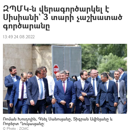
ԶՊՄԿ-ն վերագործարկել է
Սիսիանի` 3 տարի չաշխատած
գործարանը
13:49 24.08.2022
Ռոման Խուդոլին, Գնել Սանոսյանը, Տիգրան Ավինյանը և
Ռոբերտ Ղուկասյանը։
© Photo : ZCMC