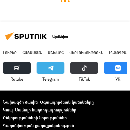
Արմենիա
ԼՈՒՐԵՐ
ՀԱՅԱՍՏԱՆ
ԱՇԽԱՐՀ
ՎԵՐԼՈՒԾՈՒԹՅՈՒՆ
ԻՆՖՈԳՐԱՖ
Rutube
Telegram
ТikТоk
VK
Նախագծի մասին
Օգտագործման կանոնները
Կապ
Մամուլի հաղորդագրություններ
Ընկերությունների նորություններ
Գաղտնիության քաղաքականություն