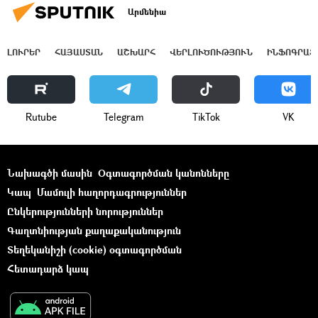
Արմենիա
ԼՈՒՐԵՐ
ՀԱՅԱՍՏԱՆ
ԱՇԽԱՐՀ
ՎԵՐԼՈՒԾՈՒԹՅՈՒՆ
ԻՆՖՈԳՐԱՖ
Rutube
Telegram
ТikТоk
VK
Նախագծի մասին
Օգտագործման կանոնները
Կապ
Մամուլի հաղորդագրություններ
Ընկերությունների նորություններ
Գաղտնիության քաղաքականություն
Տեղեկանիշի (cookie) օգտագործման
Հետադարձ կապ