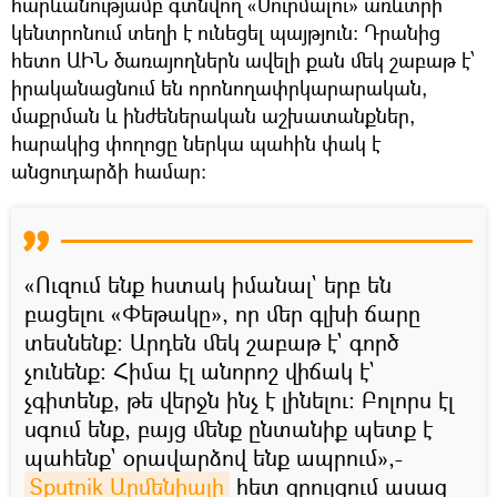
հարևանությամբ գտնվող «Սուրմալու» առևտրի
կենտրոնում տեղի է ունեցել պայթյուն։ Դրանից
հետո ԱԻՆ ծառայողներն ավելի քան մեկ շաբաթ է՝
իրականացնում են որոնողափրկարարական,
մաքրման և ինժեներական աշխատանքներ,
հարակից փողոցը ներկա պահին փակ է
անցուդարձի համար։
«Ուզում ենք հստակ իմանալ` երբ են
բացելու «Փեթակը», որ մեր գլխի ճարը
տեսնենք։ Արդեն մեկ շաբաթ է` գործ
չունենք։ Հիմա էլ անորոշ վիճակ է`
չգիտենք, թե վերջն ինչ է լինելու։ Բոլորս էլ
սգում ենք, բայց մենք ընտանիք պետք է
պահենք` օրավարձով ենք ապրում»,-
Sputnik Արմենիայի
հետ զրույցում ասաց