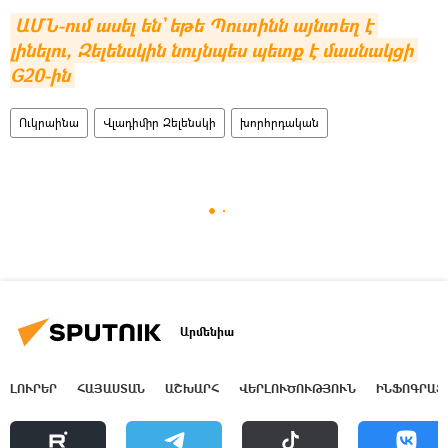
ԱՄՆ-ում ասել են` եթե Պուտինն այնտեղ է 
լինելու, Զելենսկին նույնպես պետք է մասնակցի 
G20-ին
Ուկրաինա
Վլադիմիր Զելենսկի
խորհրդական
Արմենիա
ԼՈՒՐԵՐ
ՀԱՅԱՍՏԱՆ
ԱՇԽԱՐՀ
ՎԵՐԼՈՒԾՈՒԹՅՈՒՆ
ԻՆՖՈԳՐԱՖ