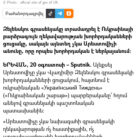
© Photo :
official site of gov of UK
Բաժանորդագրվել
Զելենսկու գրասենյակը տրամադրել է Ուկրաինայի
բարձրագույն ղեկավարության խորհրդականների
ցուցակը, սակայն այնտեղ չկա Արեստովիչի
անունը, որը որպես խորհրդական է ներկայանում։
ԵՐԵՎԱՆ, 20 օգոստոսի – Sputnik.
Ալեքսեյ
Արեստովիչը չկա Վլադիմիր Զելենսկու գրասենյակի
խորհրդականների ցուցակում, հայտնում է
ուկրաինական «Украиїнський Тиждень»
(«Ուկրաինական շաբաթ») պարբերականը՝ հղում
անելով գրասենյակի պաշտոնական
պատասխանին:
«Արեստովիչը չկա նախագահի գրասենյակի
ղեկավարության ո՛չ հաստիքային, ո՛չ
արտահաստիքային խորհրդականների