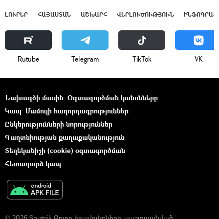
ԼՈՒՐԵՐ
ՀԱՅԱՍՏԱՆ
ԱՇԽԱՐՀ
ՎԵՐԼՈՒԾՈՒԹՅՈՒՆ
ԻՆՖՈԳՐԱՖ
Rutube
Telegram
ТikТоk
VK
Նախագծի մասին
Օգտագործման կանոնները
Կապ
Մամուլի հաղորդագրություններ
Ընկերությունների նորություններ
Գաղտնիության քաղաքականություն
Տեղեկանիշի (cookie) օգտագործման
Հետադարձ կապ
© 2026 Sputnik Բոլոր իրավունքները պաշտպանված