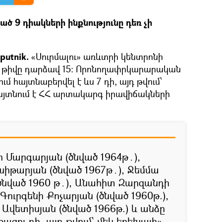
ծ 9 դիակների ինքնությունը դեռ չի
putnik.
«Սուրմալու» առևտրի կենտրոնի
ի թիվը դարձավ 15։ Որոնողափրկարարական
 հայտնաբերվել է ևս 7 դի, այդ թվում՝
հայտնում է ՀՀ արտակարգ իրավիճակների
Մարգարյան (ծնված 1964թ․),
իթարյան (ծնված 1967թ․), Ջեմմա
նված 1960 թ․), Անահիտ Զարզանդի
ուրգենի Քոչարյան (ծնված 1960թ.),
վետիսյան (ծնված 1966թ.) և անձը
ցու դի, այդ թվում՝ մեկ երեխայի»,-