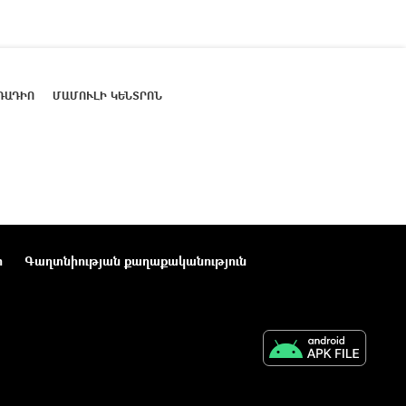
ՌԱԴԻՈ
ՄԱՄՈՒԼԻ ԿԵՆՏՐՈՆ
ր
Գաղտնիության քաղաքականություն