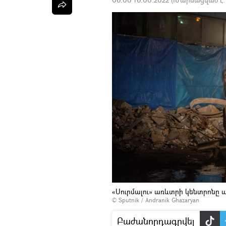
«Սուրմալու» առևտրի կենտրոնը պ
© Sputnik / Andranik Ghazaryan
Բաժանորդագրվել