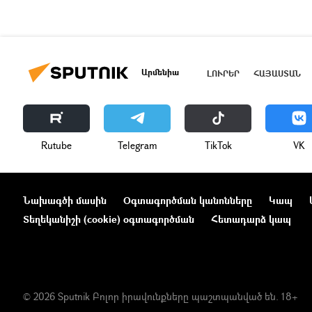
Արմենիա
ԼՈՒՐԵՐ
ՀԱՅԱՍՏԱՆ
Rutube
Telegram
ТikТоk
VK
Նախագծի մասին
Օգտագործման կանոնները
Կապ
Տեղեկանիշի (cookie) օգտագործման
Հետադարձ կապ
© 2026 Sputnik Բոլոր իրավունքները պաշտպանված են. 18+