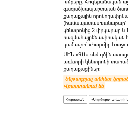
խմբերը, Հոգեբանական ա
գազածխապաշտպան ծառայո
քաղաքային որոնողափրկ
(համապատասխանաբար` 44
կենտրոնից 2 փրկարար և 
ռազմահայրենասիրական հ
կամավոր՝ «Կարմիր Խաչ» 
ԱԻՆ «911» թեժ գծին ստաց
առևտրի կենտրոնի տարածք
քաղաքացիներ։
Ենթադրյալ անհետ կորած
Վրաստանում են
Հայաստան
«Սուրմալու» առևտրի 