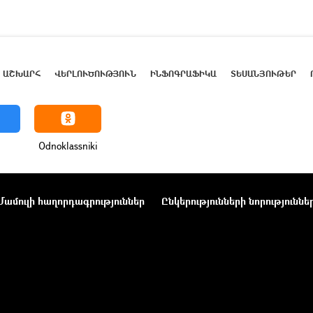
ԱՇԽԱՐՀ
ՎԵՐԼՈՒԾՈՒԹՅՈՒՆ
ԻՆՖՈԳՐԱՖԻԿԱ
ՏԵՍԱՆՅՈՒԹԵՐ
Odnoklassniki
Մամուլի հաղորդագրություններ
Ընկերությունների նորություննե