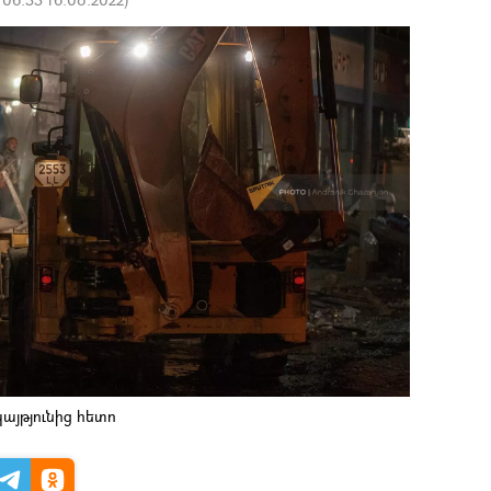
այթյունից հետո