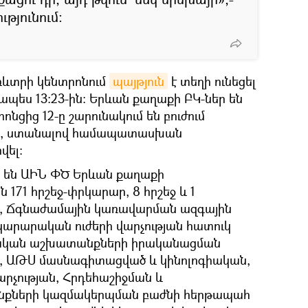
թյունում։
առևտրի կենտրոնում
պայթյուն
է տեղի ունեցել
ապես 13։23-ին։ Երևան քաղաքի ԲԿ-ներ են
ոնցից 12-ը շարունակում են բուժում
-ը, ստանալով համապատասխան
վել։
մ են ԱԻՆ ՓԾ Երևան քաղաքի
171 հրշեջ-փրկարար, 8 հրշեջ և 1
 Ճգնաժամային կառավարման ազգային
արարական ուժերի վարչության հատուկ
ական աշխատանքների իրականացման
 ԱԹՍ մասնագիտացված և կինոլոգիական,
րչության, Հրդեհաշիջման և
քների կազմակերպման բաժնի հերթապահ