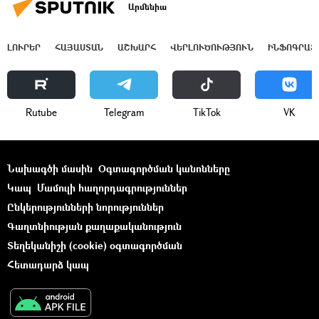
Արմենիա
ԼՈՒՐԵՐ
ՀԱՅԱՍՏԱՆ
ԱՇԽԱՐՀ
ՎԵՐԼՈՒԾՈՒԹՅՈՒՆ
ԻՆՖՈԳՐԱՖ
Rutube
Telegram
ТikТоk
VK
Նախագծի մասին
Օգտագործման կանոնները
Կապ
Մամուլի հաղորդագրություններ
Ընկերությունների նորություններ
Գաղտնիության քաղաքականություն
Տեղեկանիշի (cookie) օգտագործման
Հետադարձ կապ