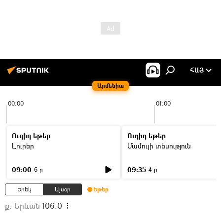
ՀԱՅ
Արմենիա
00:00
01:00
Ուղիղ եթեր
Ուղիղ եթեր
Լուրեր
Մամուլի տեսություն
09:00
09:35
6 ր
4 ր
Երեկ
Այսօր
Եթեր
ք. Երևան
106.0