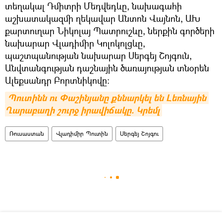
տեղակալ Դմիտրի Մեդվեդևը, նախագահի
աշխատակազմի ղեկավար Անտոն Վայնոն, ԱԽ
քարտուղար Նիկոլայ Պատրուշևը, ներքին գործերի
նախարար Վլադիմիր Կոլոկոլցևը,
պաշտպանության նախարար Սերգեյ Շոյգուն,
Անվտանգության դաշնային ծառայության տնօրեն
Ալեքսանդր Բորտնիկովը:
Պուտինն ու Փաշինյանը քննարկել են Լեռնային 
Ղարաբաղի շուրջ իրավիճակը. Կրեմլ
Ռուսաստան
Վլադիմիր Պուտին
Սերգեյ Շոյգու