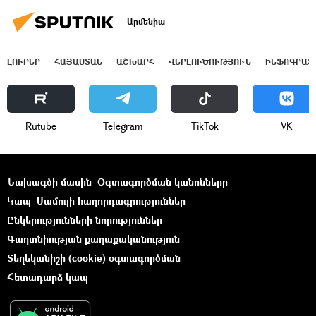
Արմենիա
ԼՈՒՐԵՐ
ՀԱՅԱՍՏԱՆ
ԱՇԽԱՐՀ
ՎԵՐԼՈՒԾՈՒԹՅՈՒՆ
ԻՆՖՈԳՐԱՖ
Rutube
Telegram
ТikТоk
VK
Նախագծի մասին
Օգտագործման կանոնները
Կապ
Մամուլի հաղորդագրություններ
Ընկերությունների նորություններ
Գաղտնիության քաղաքականություն
Տեղեկանիշի (cookie) օգտագործման
Հետադարձ կապ