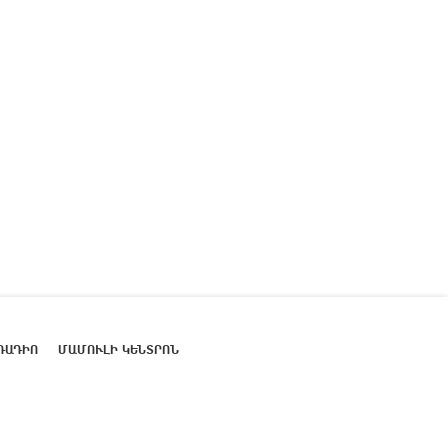
ՌԱԴԻՈ
ՄԱՄՈՒԼԻ ԿԵՆՏՐՈՆ