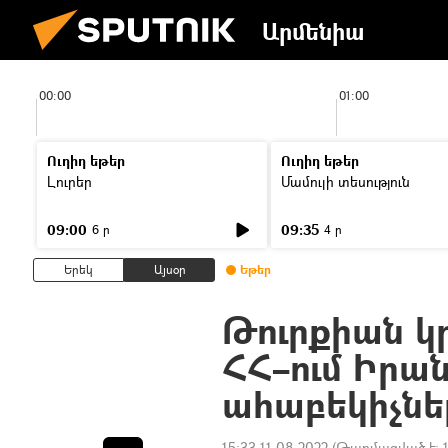
Արմենիա
00:00
01:00
Ուղիղ եթեր
Ուղիղ եթեր
Լուրեր
Մամուլի տեսություն
09:00
09:35
6 ր
4 ր
Երեկ
Այսօր
Եթեր
Թուրքիան կ
ՀՀ–ում Իրա
ահաբեկիչնե
15:33 11.08.2022
(Թարմացված է: