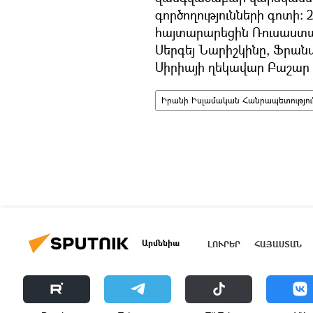
գործողությունների գոտի։
հայտարարեցին Ռուսաստա
Սերգեյ Նարիշկինը, Ֆրան
Սիրիայի ղեկավար Բաշար
Իրանի Իսլամական Հանրապետությու
Արմենիա
ԼՈՒՐԵՐ
ՀԱՅԱՍՏԱՆ