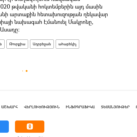
 2020 թվականի հոկտեմբերին այդ մասին
նի արտաքին հետախուզության ղեկավար
սիայի նախագահ Էմանուել Մակրոնը,
 Ասադը:
ն
Թուրքիա
Ադրբեջան
ահաբեկիչ
ԱՇԽԱՐՀ
ՎԵՐԼՈՒԾՈՒԹՅՈՒՆ
ԻՆՖՈԳՐԱՖԻԿԱ
ՏԵՍԱՆՅՈՒԹԵՐ