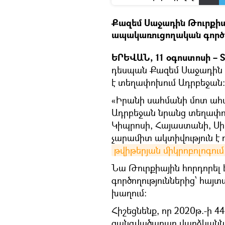
Քազեմ Սաջադին Թուրքիայ
ապակառուցողական գործո
ԵՐԵՎԱՆ, 11 օգոստոսի – S
դեսպան Քազեմ Սաջադին հ
է տեղափոխում Ադրբեջան։
«Իրանի սահմանի մոտ ահաբ
Ադրբեջան նրանց տեղափոխ
Կիպրոսի, Հայաստանի, Սի
չարամիտ ակտիվություն է 
թվիթերյան միկրոբոլոգում
Նա Թուրքիային հորդորել
գործողություններից՝ հայ
խաղում։
Հիշեցնենք, որ 2020թ.-ի
զանգվածաբար վարձկանն