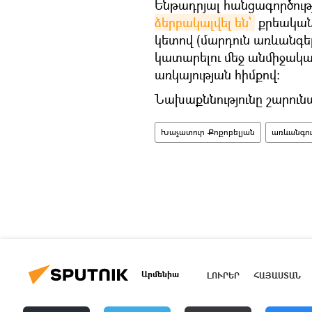
Ենթադրյալ հանցագործութ
ձերբակալվել են՝
քրեական 
կետով (մարդուն առևանգ
կատարելու մեջ անմիջակ
առկայության հիմքով:
Նախաքննությունը շարունա
Խաչատուր Քոքոբելյան
առևանգու
Արմենիա
ԼՈՒՐԵՐ
ՀԱՅԱՍՏԱՆ