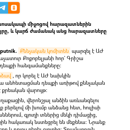
ախոսակապի միջոցով հարազատներին
վայրը, և կարճ ժամանակ անց հարազատները
putnik.
Քննչական կոմիտեն
պարզել է ԱԺ
ատուր Քոքոբելյանի հոր` Գրիշա
 դեպքի հանգամանքները:
րձավ
, որ կորել է ԱԺ նախկին
ա անհետացման դեպքի առիթով քննչական
 քրեական վարույթ։
ղաքացին, վերոնշյալ անձին առևանգելու
ռք բերելով մի խումբ անձանց հետ, հուլիսի
աններում, գյուղի տներից մեկի դիմացից,
ին հակառակ նստեցրել են մեքենա։ Նրանք
ը և դուրս բերել գյուղից: Տղամարդուն