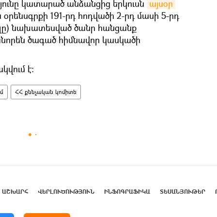
յունը կատարած անձանցից երկուսն
այսօր 
օրենսգրքի 191-րդ հոդվածի 2-րդ մասի 5-րդ
ելը) նախատեսված ծանր հանցանք
անորեն ծագած հիմնավոր կասկածի
կվում է:
մ
ՀՀ քննչական կոմիտե
ԱՇԽԱՐՀ
ՎԵՐԼՈՒԾՈՒԹՅՈՒՆ
ԻՆՖՈԳՐԱՖԻԿԱ
ՏԵՍԱՆՅՈՒԹԵՐ