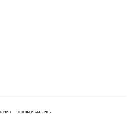
ՌԱԴԻՈ
ՄԱՄՈՒԼԻ ԿԵՆՏՐՈՆ