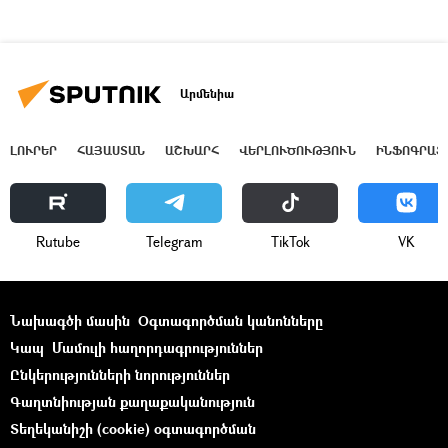
Արմենիա
ԼՈՒՐԵՐ
ՀԱՅԱՍՏԱՆ
ԱՇԽԱՐՀ
ՎԵՐԼՈՒԾՈՒԹՅՈՒՆ
ԻՆՖՈԳՐԱՖ
Rutube
Telegram
ТikТоk
VK
Նախագծի մասին
Օգտագործման կանոնները
Կապ
Մամուլի հաղորդագրություններ
Ընկերությունների նորություններ
Գաղտնիության քաղաքականություն
Տեղեկանիշի (cookie) օգտագործման