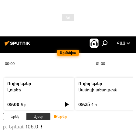
ՀԱՅ
Արմենիա
00:00
01:00
Ուղիղ եթեր
Ուղիղ եթեր
Լուրեր
Մամուլի տեսություն
09:00
09:35
6 ր
4 ր
Երեկ
Այսօր
Եթեր
ք. Երևան
106.0