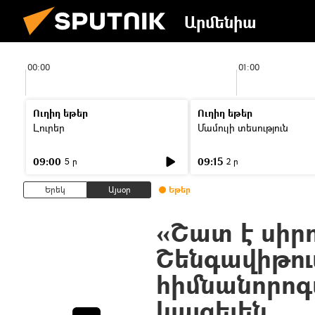
Արմենիա
00:00
01:00
Ուղիղ եթեր
Ուղիղ եթեր
Լուրեր
Մամուլի տեսություն
09:00
09:15
5 ր
2 ր
Երեկ
Այսօր
Եթեր
«Շատ է սիրո
Շենգավիթու
հիմնանորո
կայցելեն