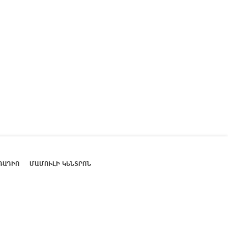
ՌԱԴԻՈ
ՄԱՄՈՒԼԻ ԿԵՆՏՐՈՆ