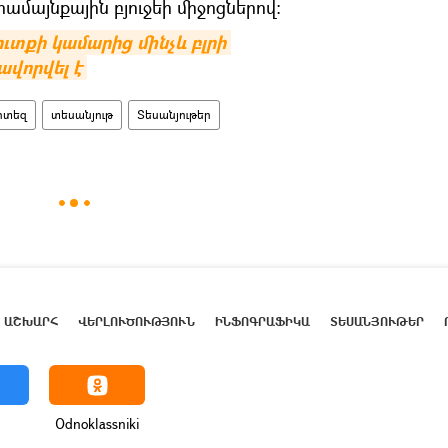
ամայնքային բյուջեի միջոցներով:
ւտքի կամարից մինչև բլրի 
վորվել է
րտեզ
տեսանյութ
Տեսանյութեր
ԱՇԽԱՐՀ
ՎԵՐԼՈՒԾՈՒԹՅՈՒՆ
ԻՆՖՈԳՐԱՖԻԿԱ
ՏԵՍԱՆՅՈՒԹԵՐ
Odnoklassniki