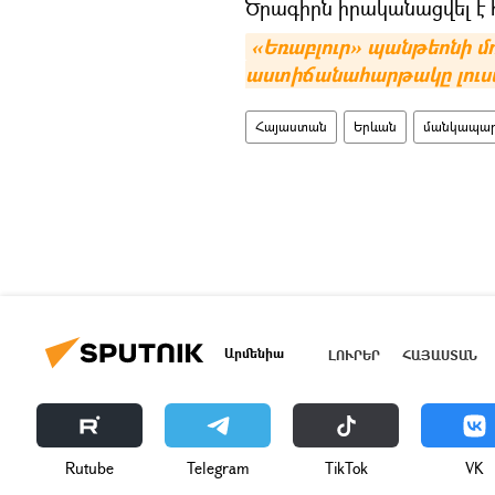
Ծրագիրն իրականացվել է հ
«Եռաբլուր» պանթեոնի մո
աստիճանահարթակը լուսա
Հայաստան
Երևան
մանկապա
Արմենիա
ԼՈՒՐԵՐ
ՀԱՅԱՍՏԱՆ
Rutube
Telegram
ТikТоk
VK