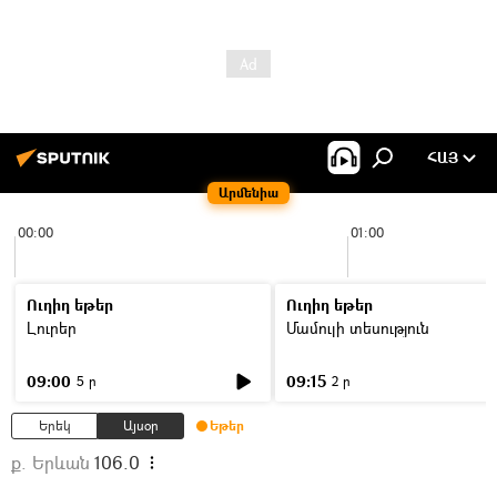
ՀԱՅ
Արմենիա
00:00
01:00
Ուղիղ եթեր
Ուղիղ եթեր
Լուրեր
Մամուլի տեսություն
09:00
09:15
5 ր
2 ր
Երեկ
Այսօր
Եթեր
ք. Երևան
106.0