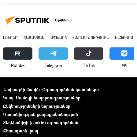
Արմենիա
ԼՈՒՐԵՐ
ՀԱՅԱՍՏԱՆ
ԱՇԽԱՐՀ
ՎԵՐԼՈՒԾՈՒԹՅՈՒՆ
ԻՆՖՈԳՐԱՖ
Rutube
Telegram
ТikТоk
VK
Նախագծի մասին
Օգտագործման կանոնները
Կապ
Մամուլի հաղորդագրություններ
Ընկերությունների նորություններ
Գաղտնիության քաղաքականություն
Տեղեկանիշի (cookie) օգտագործման
Հետադարձ կապ