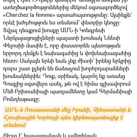
ստեղծագործություններից մեկում օգտագործելով
«Cherchez la femme» արտահայտությունը։ Այսինքն`
որևէ խժդժություն ես տեսնում՝ փնտրիր կնոջը։
Տվյալ դեպքում խոսքը ԱՄՆ-ի Կոնգրեսի
Ներկայացուցիչների պալատի խոսնակ Նենսի
Փելոսիի մասին է, որը փաստորեն պետության
երրորդ դեմքն է նախագահից և փոխնախագահից
հետո։ Սակայն երևի նաև չեք ժխտի՝ իրենց երկրից
դուրս շատ քչերն են ճանաչում խորհրդարանների
խոսնակներին։ Դուք, օրինակ, կարո՞ղ եք առանց
Գուգլից օգտվելու ասել, թե ով է հիմա գլխավորում
Մեծ Բրիտանիայի պառլամենտը կամ Գերմանիայի
Բունդեսթագը։​
ԱՄՆ-ն Ռուսաստանի մեջ Իրանի, Չինաստանի և 
Հյուսիսային Կորեայի պես կիբեռսպառնալիք է 
տեսնում
Ճիշտ է` հայաստանյան և ամերիկյան