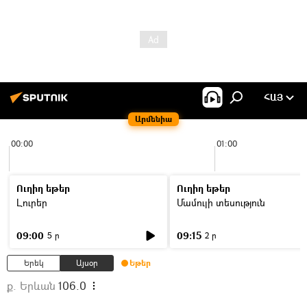
ՀԱՅ
Արմենիա
00:00
01:00
Ուղիղ եթեր
Ուղիղ եթեր
Լուրեր
Մամուլի տեսություն
09:00
09:15
5 ր
2 ր
Երեկ
Այսօր
Եթեր
ք. Երևան
106.0