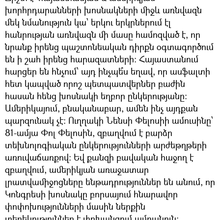
խորհրդարանների խոսնակների միջև առնվազն
մեկ նմանություն կա՝ երկու երկրներում էլ
հանրության առնվազն մի մասը համոզված է, որ
նրանք իրենց պաշտոնեական դիրքն օգտագործում
են ի շահ իրենց հարազատների։ Հայաստանում
հարցեր են հնչում՝ այդ ինչպե՞ս եղավ, որ ասֆալտի
հետ կապված որոշ պետպատվերներ բաժին
հասան հենց խոսնակի եղբոր ընկերությանը։
Ամերիկայում, բնականաբար, ամեն ինչ այդքան
պարզունակ չէ։ Ուղղակի Նենսի Փելոսիի ամուսինը՝
81-ամյա Փոլ Փելոսին, զբաղվում է բարձր
տեխնոլոգիական ընկերությունների արժեթղթերի
առուվաճառքով։ Եվ քանզի բավական հաջող է
զբաղվում, ամերիկյան առաջատար
լրատվամիջոցները ենթադրություններ են անում, որ
Կոնգրեսի խոսնակը բորսայում հնարավոր
փոփոխությունների մասին ներքին
տեղեկություններ է փոխանցում ամուսնուն։