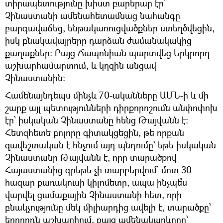
տիրապետությունը խիստ բարերար էր՝
Չինաստանի ամենահետամնաց նահանգը
բարգավաճեց, ենթակառուցվածքներ ստեղծվեցին,
իսկ բնակավայրերը դարձան ժամանակակից
քաղաքներ։ Բայց Ճապոնիան պարտվեց Երկրորդ
աշխարհամարտում, և կղզին անցավ
Չինաստանին։
​Համենայնդեպս մինչև 70-ականները ԱՄՆ-ի և մի
շարք այլ պետությունների դիրքորոշումն անփոփոխ
էր՝ իսկական Չինաստանը հենց Թայվանն է։
Հետզհետե բոլորը գիտակցեցին, թե որքան
զավեշտական է հնչում այդ պնդումը՝ եթե իսկական
Չինաստանը Թայվանն է, որը տարածքով
Հայաստանից գրեթե չի տարբերվում՝ մոտ 30
հազար քառակուսի կիլոմետր, ապա ինչպե՞ս
վարվել ցամաքային Չինաստանի հետ, որի
բնակչությունը մեկ միլիարդից ավելի է, տարածքը՝
երրորդն աշխարհում, բայց ամենակարևորը՝