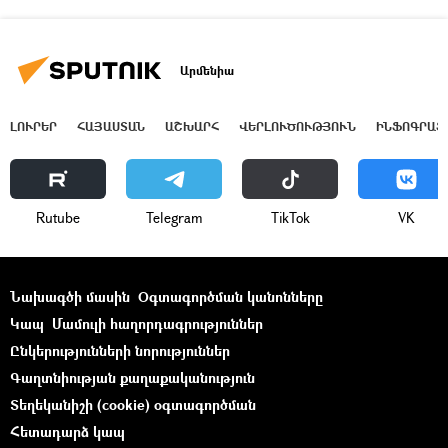
Արմենիա
ԼՈՒՐԵՐ
ՀԱՅԱՍՏԱՆ
ԱՇԽԱՐՀ
ՎԵՐԼՈՒԾՈՒԹՅՈՒՆ
ԻՆՖՈԳՐԱՖ
Rutube
Telegram
ТikТоk
VK
Նախագծի մասին
Օգտագործման կանոնները
Կապ
Մամուլի հաղորդագրություններ
Ընկերությունների նորություններ
Գաղտնիության քաղաքականություն
Տեղեկանիշի (cookie) օգտագործման
Հետադարձ կապ