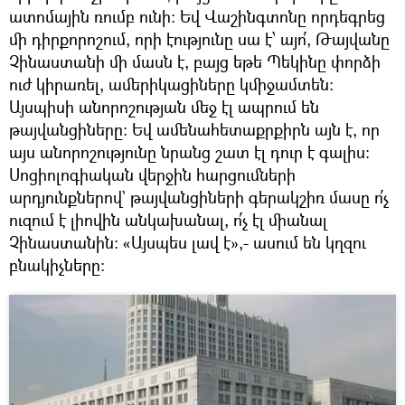
ատոմային ռումբ ունի։ Եվ Վաշինգտոնը որդեգրեց
մի դիրքորոշում, որի էությունը սա է՝ այո՛, Թայվանը
Չինաստանի մի մասն է, բայց եթե Պեկինը փորձի
ուժ կիրառել, ամերիկացիները կմիջամտեն։
​Այսպիսի անորոշության մեջ էլ ապրում են
թայվանցիները։ Եվ ամենահետաքրքիրն այն է, որ
այս անորոշությունը նրանց շատ էլ դուր է գալիս։
Սոցիոլոգիական վերջին հարցումների
արդյունքներով` թայվանցիների գերակշիռ մասը ո՛չ
ուզում է լիովին անկախանալ, ո՛չ էլ միանալ
Չինաստանին։ «Այսպես լավ է»,- ասում են կղզու
բնակիչները։