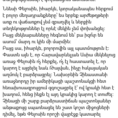
Նենսի Փելոսին, իհարկե, կտրականապես հերքում
է բոլոր մեղադրանքները՝ ես երբեք արժեթղթերի
առք ու վաճառքով չեմ զբաղվել և ներքին
տեղեկություններ էլ որևէ մեկին չեմ փոխանցել։
Բայց մեկնաբանները հեգնում են՝ բա իզո՞ւր են
ասում՝ մարդ ու կին մի մարմին։
​Բայց սա, իհարկե, բոլորովին այլ պատմություն է։
Փաստն այն է, որ Հարավարևելյան Ասիա մեկնելուց
առաջ Փելոսին ո՛չ հերքել, ո՛չ էլ հաստատել է, որ
կարող է այցելել նաև Թայվան, ինչը հսկայական
աղմուկ է բարձրացրել։ Նախօրեին Չինաստանի
առաջնորդը իր ամերիկացի պաշտոնակցի հետ
հեռախոսազրույցում զգուշացրել է՝ ով կրակի հետ է
խաղում, հենց ինքն էլ այդ կրակից կարող է տուժել։
Չինացի մի շարք բարձրաստիճան պաշտոնյաներ
անթաքույց սպառնացել են շատ կոշտ միջոցների
դիմել, եթե Փելոսին որոշի վայրէջք կատարել