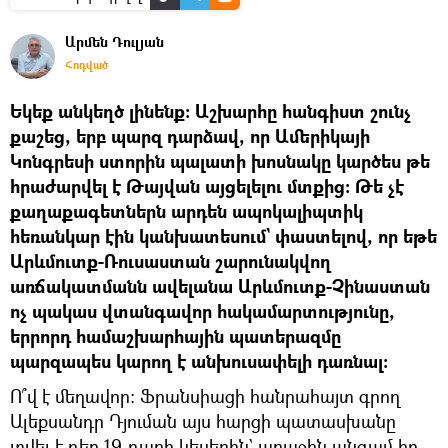
Արմեն Դուլյան
Հոդված
​Եկեք անկեղծ լինենք։ Աշխարհը հանգիստ շունչ
քաշեց, երբ պարզ դարձավ, որ Ամերիկայի
Կոնգրեսի ստորին պալատի խոսնակը կարծես թե
հրաժարվել է Թայվան այցելելու մտքից։ Թե չէ
քաղաքագետներն արդեն ապոկալիպտիկ
հեռանկար էին կանխատեսում` փաստելով, որ եթե
Արևմուտք-Ռուսաստան շարունակվող
առճակատմանն ավելանա Արևմուտք-Չինաստան
ոչ պակաս վտանգավոր հակամարտությունը,
երրորդ համաշխարհային պատերազմը
պարզապես կարող է անխուսափելի դառնալ։​
Ո՞վ է մեղավոր։ Ֆրանսիացի հանրահայտ գրող
Ալեքսանդր Դյուման այս հարցի պատասխանը
տվել է դեռ 19-դարի կեսերին` առաջին անգամ իր