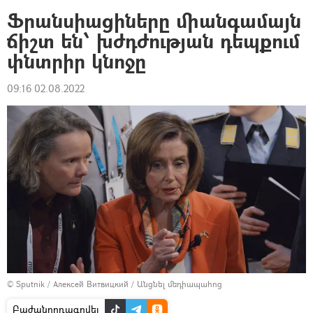
Ֆրանսիացիները միանգամայն
ճիշտ են՝ խժդժության դեպքում
փնտրիր կնոջը
09:16 02.08.2022
© Sputnik / Алексей Витвицкий
/
Անցնել մեդիապահոց
Բաժանորդագրվել