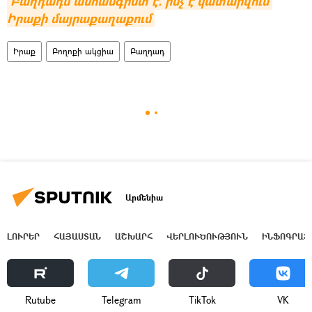
Բաղդադն անհանգիստ է. ի՞նչ է կատարվում 
Իրաքի մայրաքաղաքում
Իրաք
Բողոքի ակցիա
Բաղդադ
Արմենիա
ԼՈՒՐԵՐ
ՀԱՅԱՍՏԱՆ
ԱՇԽԱՐՀ
ՎԵՐԼՈՒԾՈՒԹՅՈՒՆ
ԻՆՖՈԳՐԱՖ
Rutube
Telegram
ТikТоk
VK