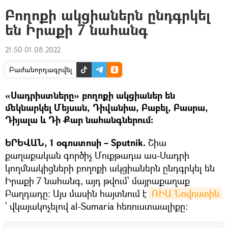
Բողոքի ակցիաներն ընդգրկել
են Իրաքի 7 նահանգ
21:50 01.08.2022
Բաժանորդագրվել
«Սադրիստները» բողոքի ակցիաներ են
մեկնարկել Մեյսան, Դիվանիա, Բաբել, Բասրա,
Դիյալա և Դի Քար նահանգներում:
ԵՐԵՎԱՆ, 1 օգոստոսի – Sputnik.
Շիա
քաղաքական գործիչ Մուքթադա աս-Սադրի
կողմնակիցների բողոքի ակցիաներն ընդգրկել են
Իրաքի 7 նահանգ, այդ թվում՝ մայրաքաղաք
Բաղդադը։ Այս մասին հայտնում է
ՌԻԱ Նովոստին
՝ վկայակոչելով al-Sumaria հեռուստաալիքը: