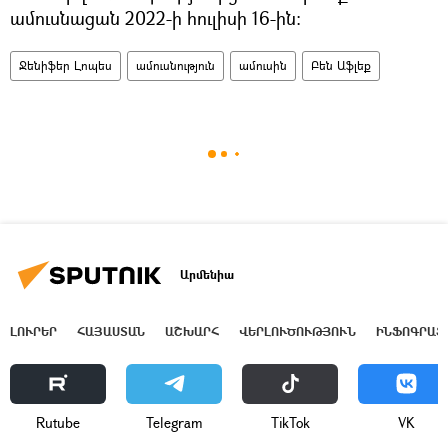
ամուսնացան 2022-ի հուլիսի 16-ին։
Ջենիֆեր Լոպես
ամուսնություն
ամուսին
Բեն Աֆլեք
Արմենիա
ԼՈՒՐԵՐ
ՀԱՅԱՍՏԱՆ
ԱՇԽԱՐՀ
ՎԵՐԼՈՒԾՈՒԹՅՈՒՆ
ԻՆՖՈԳՐԱՖ
Rutube
Telegram
ТikТоk
VK