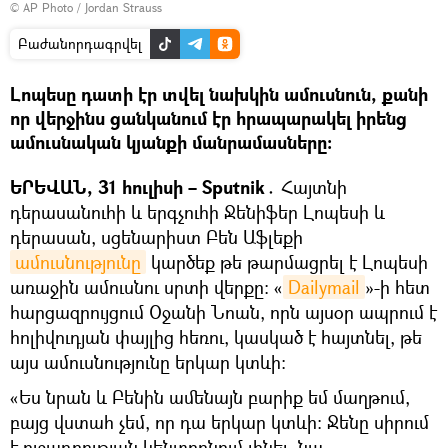
© AP Photo / Jordan Strauss
Բաժանորդագրվել
Լոպեսը դատի էր տվել նախկին ամուսնուն, քանի
որ վերջինս ցանկանում էր հրապարակել իրենց
ամուսնական կյանքի մանրամասները։
ԵՐԵՎԱՆ, 31 հուլիսի – Sputnik․
Հայտնի
դերասանուհի և երգչուհի Ջենիֆեր Լոպեսի և
դերասան, սցենարիստ Բեն Աֆլեքի
ամուսնությունը
կարծեք թե թարմացրել է Լոպեսի
առաջին ամուսնու սրտի վերքը։ «
Dailymail
»-ի հետ
հարցազրույցում Օջանի Նոան, որն այսօր ապրում է
հոլիվուդյան փայլից հեռու, կասկած է հայտնել, թե
այս ամուսնությունը երկար կտևի։
«Ես նրան և Բենին ամենայն բարիք եմ մաղթում,
բայց վստահ չեմ, որ դա երկար կտևի։ Ջենը սիրում
է ուշադրության կենտրոնում լինել, նա