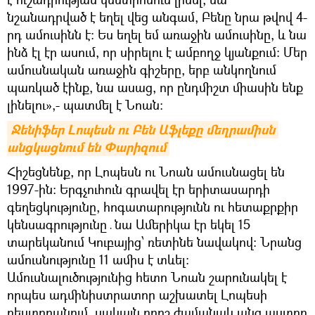
նշանադրված է եղել վեց անգամ, Բենը նրա թվով 4-
րդ ամուսինն է։ Ես եղել եմ առաջին ամուսինը, և նա
ինձ էլ էր ասում, որ սիրելու է ամբողջ կյանքում։ Մեր
ամուսնական առաջին գիշերը, երբ անկողնում
պառկած էինք, նա ասաց, որ ընդմիշտ միասին ենք
լինելու»,- պատմել է Նոան։
Ջենիֆեր Լոպեսն ու Բեն Աֆլեքը մեղրամիսն 
անցկացնում են Փարիզում
Հիշեցնենք, որ Լոպեսն ու Նոան ամուսնացել են
1997-ին։ Երգչուհուն գրավել էր երիտասարդի
գեղեցկությունը, հոգատարությունն ու հետաքրքիր
կենսագրությունը․նա Ամերիկա էր եկել 15
տարեկանում Կուբայից՝ ռետինե նավակով։ Նրանց
ամուսնությունը 11 ամիս է տևել։
Ամուսնալուծությունից հետո Նոան շարունակել է
որպես ադմինիստրատոր աշխատել Լոպեսի
ռեստորանում, սակայն որոշ ժամանակ անց աստղը