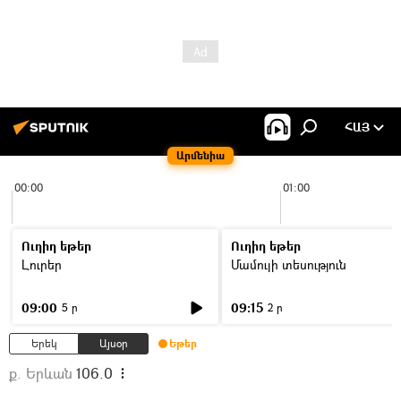
ՀԱՅ
Արմենիա
00:00
01:00
Ուղիղ եթեր
Ուղիղ եթեր
Լուրեր
Մամուլի տեսություն
09:00
09:15
5 ր
2 ր
Երեկ
Այսօր
Եթեր
ք. Երևան
106.0