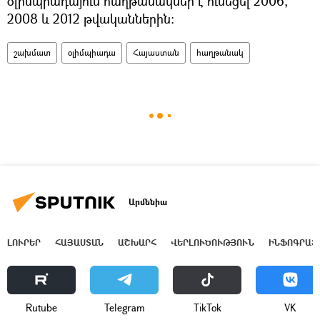
օլիմպիադայում հաղթանակներ է ունեցել 2006,
2008 և 2012 թվականներին։
շախմատ
օլիմպիադա
Հայաստան
հաղթանակ
Արմենիա
ԼՈՒՐԵՐ
ՀԱՅԱՍՏԱՆ
ԱՇԽԱՐՀ
ՎԵՐԼՈՒԾՈՒԹՅՈՒՆ
ԻՆՖՈԳՐԱՖ
Rutube
Telegram
ТikТоk
VK