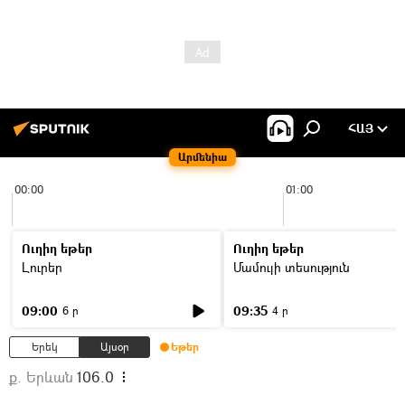
ՀԱՅ
Արմենիա
00:00
01:00
Ուղիղ եթեր
Ուղիղ եթեր
Լուրեր
Մամուլի տեսություն
09:00
09:35
6 ր
4 ր
Երեկ
Այսօր
Եթեր
ք. Երևան
106.0